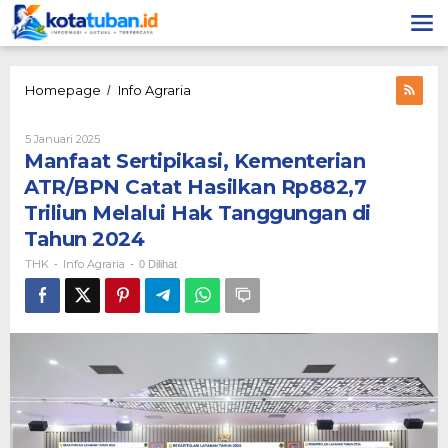
Lewati
ke
konten
Manfaat
Homepage
Info Agraria
/
Sertipikasi,
Kementerian
Oleh
5 Januari 2025
ATR/BPN
THK
Manfaat Sertipikasi, Kementerian
Catat
Hasilkan
ATR/BPN Catat Hasilkan Rp882,7
Rp882,7
Triliun Melalui Hak Tanggungan di
Triliun
Melalui
Tahun 2024
Hak
THK
Info Agraria
-
-
0 Dilihat
Tanggungan
di
Tahun
2024