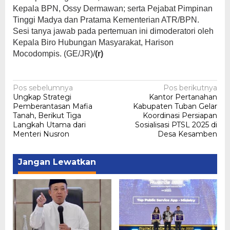
Kepala BPN, Ossy Dermawan; serta Pejabat Pimpinan
Tinggi Madya dan Pratama Kementerian ATR/BPN.
Sesi tanya jawab pada pertemuan ini dimoderatori oleh
Kepala Biro Hubungan Masyarakat, Harison
Mocodompis. (GE/JR)/
(r)
Navigasi
Pos sebelumnya
Pos berikutnya
Ungkap Strategi
Kantor Pertanahan
pos
Pemberantasan Mafia
Kabupaten Tuban Gelar
Tanah, Berikut Tiga
Koordinasi Persiapan
Langkah Utama dari
Sosialisasi PTSL 2025 di
Menteri Nusron
Desa Kesamben
Jangan Lewatkan