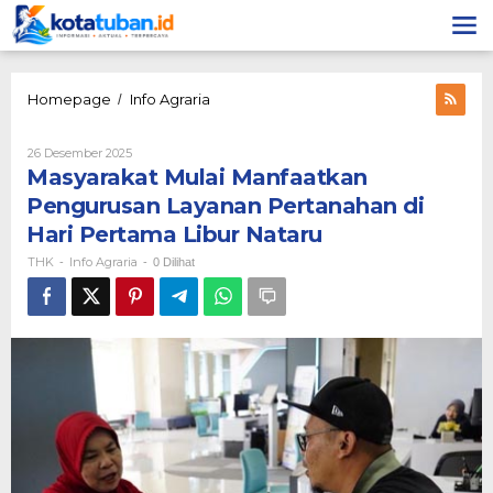
Lewati
ke
konten
Masyarakat
Homepage
Info Agraria
/
Mulai
Manfaatkan
Oleh
26 Desember 2025
Pengurusan
THK
Masyarakat Mulai Manfaatkan
Layanan
Pertanahan
Pengurusan Layanan Pertanahan di
di
Hari Pertama Libur Nataru
Hari
Pertama
THK
Info Agraria
-
-
0 Dilihat
Libur
Nataru