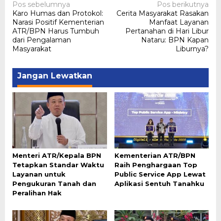
Navigasi
Pos sebelumnya
Pos berikutnya
Karo Humas dan Protokol:
Cerita Masyarakat Rasakan
pos
Narasi Positif Kementerian
Manfaat Layanan
ATR/BPN Harus Tumbuh
Pertanahan di Hari Libur
dari Pengalaman
Nataru: BPN Kapan
Masyarakat
Liburnya?
Jangan Lewatkan
Menteri ATR/Kepala BPN
Kementerian ATR/BPN
Tetapkan Standar Waktu
Raih Penghargaan Top
Layanan untuk
Public Service App Lewat
Pengukuran Tanah dan
Aplikasi Sentuh Tanahku
Peralihan Hak