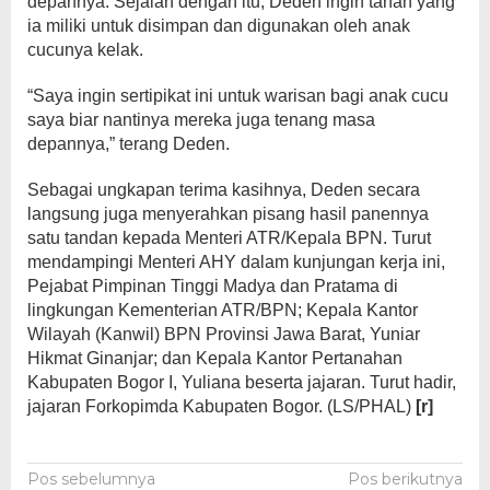
depannya. Sejalan dengan itu, Deden ingin tanah yang
ia miliki untuk disimpan dan digunakan oleh anak
cucunya kelak.
“Saya ingin sertipikat ini untuk warisan bagi anak cucu
saya biar nantinya mereka juga tenang masa
depannya,” terang Deden.
Sebagai ungkapan terima kasihnya, Deden secara
langsung juga menyerahkan pisang hasil panennya
satu tandan kepada Menteri ATR/Kepala BPN. Turut
mendampingi Menteri AHY dalam kunjungan kerja ini,
Pejabat Pimpinan Tinggi Madya dan Pratama di
lingkungan Kementerian ATR/BPN; Kepala Kantor
Wilayah (Kanwil) BPN Provinsi Jawa Barat, Yuniar
Hikmat Ginanjar; dan Kepala Kantor Pertanahan
Kabupaten Bogor I, Yuliana beserta jajaran. Turut hadir,
jajaran Forkopimda Kabupaten Bogor. (LS/PHAL)
[r]
Navigasi
Pos sebelumnya
Pos berikutnya