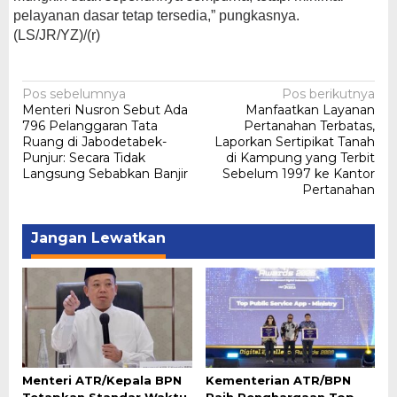
pelayanan dasar tetap tersedia,” pungkasnya.
(LS/JR/YZ)/(r)
Navigasi
Pos sebelumnya
Pos berikutnya
Menteri Nusron Sebut Ada
Manfaatkan Layanan
pos
796 Pelanggaran Tata
Pertanahan Terbatas,
Ruang di Jabodetabek-
Laporkan Sertipikat Tanah
Punjur: Secara Tidak
di Kampung yang Terbit
Langsung Sebabkan Banjir
Sebelum 1997 ke Kantor
Pertanahan
Jangan Lewatkan
Menteri ATR/Kepala BPN
Kementerian ATR/BPN