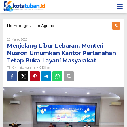
Lewati
ke
konten
Menjelang
Homepage
Info Agraria
/
Libur
Lebaran,
Oleh
23 Maret 2025
Menteri
THK
Menjelang Libur Lebaran, Menteri
Nusron
Umumkan
Nusron Umumkan Kantor Pertanahan
Kantor
Tetap Buka Layani Masyarakat
Pertanahan
Tetap
THK
Info Agraria
-
-
0 Dilihat
Buka
Layani
Masyarakat