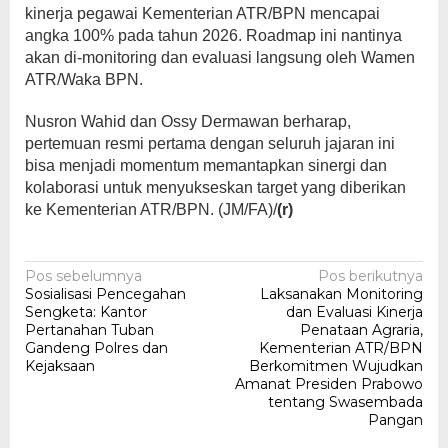
kinerja pegawai Kementerian ATR/BPN mencapai
angka 100% pada tahun 2026. Roadmap ini nantinya
akan di-monitoring dan evaluasi langsung oleh Wamen
ATR/Waka BPN.
Nusron Wahid dan Ossy Dermawan berharap,
pertemuan resmi pertama dengan seluruh jajaran ini
bisa menjadi momentum memantapkan sinergi dan
kolaborasi untuk menyukseskan target yang diberikan
ke Kementerian ATR/BPN. (JM/FA)/
(r)
Navigasi
Pos sebelumnya
Pos berikutnya
Sosialisasi Pencegahan
Laksanakan Monitoring
pos
Sengketa: Kantor
dan Evaluasi Kinerja
Pertanahan Tuban
Penataan Agraria,
Gandeng Polres dan
Kementerian ATR/BPN
Kejaksaan
Berkomitmen Wujudkan
Amanat Presiden Prabowo
tentang Swasembada
Pangan