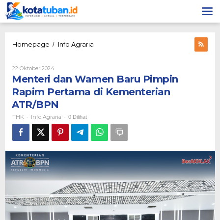
Lewati
ke
konten
Menteri
Homepage
Info Agraria
/
dan
Wamen
Oleh
22 Oktober 2024
Baru
THK
Menteri dan Wamen Baru Pimpin
Pimpin
Rapim
Rapim Pertama di Kementerian
Pertama
ATR/BPN
di
Kementerian
THK
Info Agraria
-
-
0 Dilihat
ATR/BPN