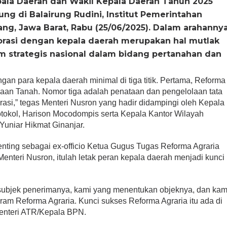
ala Daerah dan Wakil Kepala Daerah Tahun 2025
ng di Balairung Rudini, Institut Pemerintahan
ng, Jawa Barat, Rabu (25/06/2025). Dalam arahannya
rasi dengan kepala daerah merupakan hal mutlak
 strategis nasional dalam bidang pertanahan dan
an para kepala daerah minimal di tiga titik. Pertama, Reforma
aan Tanah. Nomor tiga adalah penataan dan pengelolaan tata
orasi,” tegas Menteri Nusron yang hadir didampingi oleh Kepala
tokol, Harison Mocodompis serta Kepala Kantor Wilayah
Yuniar Hikmat Ginanjar.
ting sebagai ex-officio Ketua Gugus Tugas Reforma Agraria
Menteri Nusron, itulah letak peran kepala daerah menjadi kunci
subjek penerimanya, kami yang menentukan objeknya, dan kam
m Reforma Agraria. Kunci sukses Reforma Agraria itu ada di
Menteri ATR/Kepala BPN.