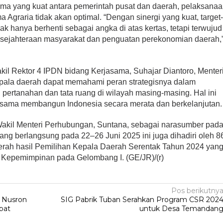
ama yang kuat antara pemerintah pusat dan daerah, pelaksana
 Agraria tidak akan optimal. “Dengan sinergi yang kuat, target
dak hanya berhenti sebagai angka di atas kertas, tetapi terwujud
esejahteraan masyarakat dan penguatan perekonomian daerah,
kil Rektor 4 IPDN bidang Kerjasama, Suhajar Diantoro, Menter
pala daerah dapat memahami peran strategisnya dalam
pertanahan dan tata ruang di wilayah masing-masing. Hal ini
ersama membangun Indonesia secara merata dan berkelanjutan.
 Wakil Menteri Perhubungan, Suntana, sebagai narasumber pad
ang berlangsung pada 22–26 Juni 2025 ini juga dihadiri oleh 8
erah hasil Pemilihan Kepala Daerah Serentak Tahun 2024 yan
i Kepemimpinan pada Gelombang I. (GE/JR)/(r)
Pos berikutny
i Nusron
SIG Pabrik Tuban Serahkan Program CSR 202
pat
untuk Desa Temandan