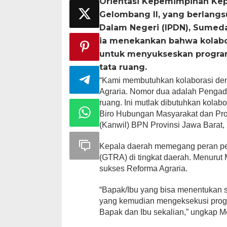
Orientasi Kepemimpinan Kep
Gelombang II, yang berlangsu
Dalam Negeri (IPDN), Sumeda
ia menekankan bahwa kolabo
untuk menyukseskan program
tata ruang.
“Kami membutuhkan kolaborasi deng
Agraria. Nomor dua adalah Pengad
ruang. Ini mutlak dibutuhkan kolab
Biro Hubungan Masyarakat dan Pro
(Kanwil) BPN Provinsi Jawa Barat, 
Kepala daerah memegang peran pen
(GTRA) di tingkat daerah. Menurut 
sukses Reforma Agraria.
“Bapak/Ibu yang bisa menentukan 
yang kemudian mengeksekusi progra
Bapak dan Ibu sekalian,” ungkap 