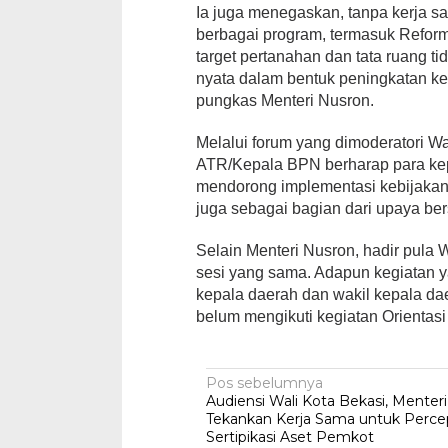
Ia juga menegaskan, tanpa kerja s
berbagai program, termasuk Reforma
target pertanahan dan tata ruang ti
nyata dalam bentuk peningkatan k
pungkas Menteri Nusron.
Melalui forum yang dimoderatori Wa
ATR/Kepala BPN berharap para ke
mendorong implementasi kebijakan 
juga sebagai bagian dari upaya b
Selain Menteri Nusron, hadir pula
sesi yang sama. Adapun kegiatan y
kepala daerah dan wakil kepala da
belum mengikuti kegiatan Orientas
Navigasi
Pos sebelumnya
Audiensi Wali Kota Bekasi, Menter
pos
Tekankan Kerja Sama untuk Perce
Sertipikasi Aset Pemkot