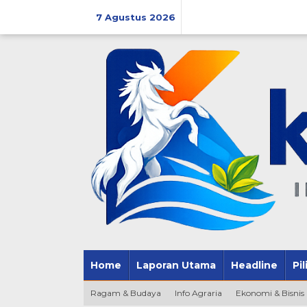
Lewati
ke
7 Agustus 2026
konten
Home
Laporan Utama
Headline
Pi
Ragam & Budaya
Info Agraria
Ekonomi & Bisnis