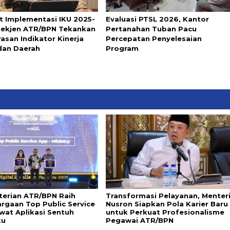
t Implementasi IKU 2025-
Evaluasi PTSL 2026, Kantor
Sekjen ATR/BPN Tekankan
Pertanahan Tuban Pacu
asan Indikator Kinerja
Percepatan Penyelesaian
dan Daerah
Program
erian ATR/BPN Raih
Transformasi Pelayanan, Menter
rgaan Top Public Service
Nusron Siapkan Pola Karier Baru
wat Aplikasi Sentuh
untuk Perkuat Profesionalisme
ku
Pegawai ATR/BPN