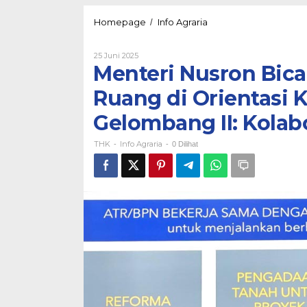
Menteri
Homepage
Info Agraria
/
Nusron
Bicara
Oleh
25 Juni 2025
Soal
THK
Menteri Nusron Bica
Pertanahan
dan
Ruang di Orientasi
Tata
Ruang
Gelombang II: Kola
di
Orientasi
THK
Info Agraria
Kepemimpinan
-
-
0 Dilihat
Kepala
Daerah
Gelombang
II:
Kolaborasi
dengan
Pemda
Mutlak