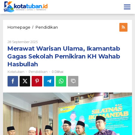
Lewati
ke
konten
Merawat
Homepage
Pendidikan
/
Warisan
Ulama,
Oleh
28 September 2025
Ikamantab
Kotatuban
Merawat Warisan Ulama, Ikamantab
Gagas
Sekolah
Gagas Sekolah Pemikiran KH Wahab
Pemikiran
Hasbullah
KH
Wahab
Kotatuban
Pendidikan
-
-
0 Dilihat
Hasbullah