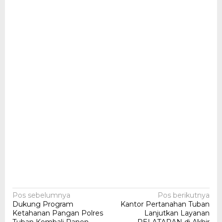
Navigasi
Pos sebelumnya
Pos berikutnya
Dukung Program
Kantor Pertanahan Tuban
pos
Ketahanan Pangan Polres
Lanjutkan Layanan