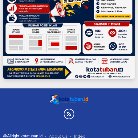
@Allright kotatuban.id
About Us
Index