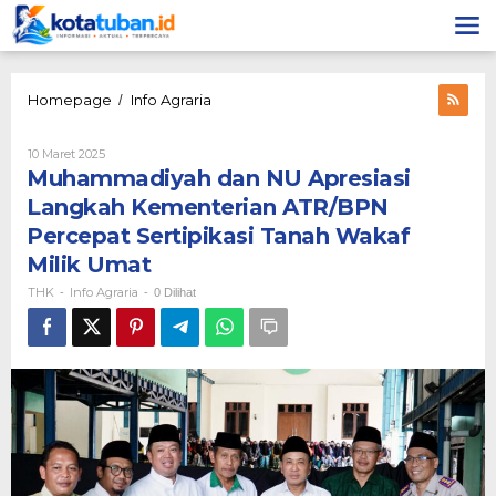
Lewati
ke
konten
Muhammadiyah
Homepage
Info Agraria
/
dan
NU
Oleh
10 Maret 2025
Apresiasi
THK
Muhammadiyah dan NU Apresiasi
Langkah
Kementerian
Langkah Kementerian ATR/BPN
ATR/BPN
Percepat Sertipikasi Tanah Wakaf
Percepat
Sertipikasi
Milik Umat
Tanah
THK
Info Agraria
-
-
0 Dilihat
Wakaf
Milik
Umat