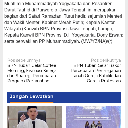
Muallimin Muhammadiyah Yogyakarta dan Pesantren
Darut Tauhid di Purworejo, Jawa Tengah ini merupakan
bagian dari Safari Ramadan. Turut hadir, sejumlah Menteri
dan Wakil Menteri Kabinet Merah Putih; Kepala Kantor
Wilayah (Kanwil) BPN Provinsi Jawa Tengah, Lampri;
Kepala Kanwil BPN Provinsi D.I. Yogyakarta, Dony Erwan;
serta perwakilan PP Muhammadiyah. (MW/YZ/NA)/(r)
Navigasi
Pos sebelumnya
Pos berikutnya
BPN Tuban Gelar Coffee
BPN Tuban Gelar Rakor
pos
Morning, Evaluasi Kinerja
Percepatan Penanganan
dan Strategi Percepatan
Tanah Gereja Katolik dan
Program Pertanahan
Gereja Protestan
Jangan Lewatkan