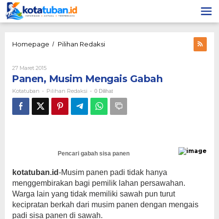
Lewati
ke
konten
Panen,
Homepage
Pilihan Redaksi
/
Musim
Mengais
Oleh
27 Maret 2015
Gabah
Kotatuban
Panen, Musim Mengais Gabah
Kotatuban
Pilihan Redaksi
-
-
0 Dilihat
Pencari gabah sisa panen
kotatuban.id
-Musim panen padi tidak hanya
menggembirakan bagi pemilik lahan persawahan.
Warga lain yang tidak memiliki sawah pun turut
kecipratan berkah dari musim panen dengan mengais
padi sisa panen di sawah.