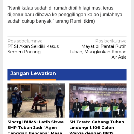
“Nanti kalau sudah di rumah dipilih lagi mas, terus
dijemur baru dibawa ke penggilingan kalao jumlahnya
sudah cukup banyak,” terang Rumi. (
kim
)
Navigasi
Pos sebelumnya
Pos berikutnya
‎PT SI Akan Selidiki Kasus
Mayat di Pantai Putih
pos
Semen Pocong
Tuban, Mungkinkah ‎Korban
Air Asia
Jangan Lewatkan
Sinergi BUMN: Latih Siswa
SH Terate Cabang Tuban
SMP Tuban Jadi “Agen
Lindungi 1.106 Calon
Tanggap Bencana” Masa
Warga dengan BPJS