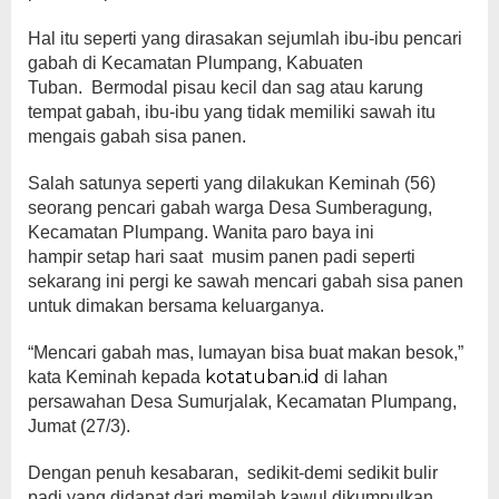
Hal itu seperti yang dirasakan sejumlah ibu-ibu pencari
gabah di Kecamatan Plumpang, Kabuaten
Tuban. Bermodal pisau kecil dan sag atau karung
tempat gabah, ibu-ibu yang tidak memiliki sawah itu
mengais gabah sisa panen.
Salah satunya seperti yang dilakukan Keminah (56)
seorang pencari gabah warga Desa Sumberagung,
Kecamatan Plumpang. Wanita paro baya ini
hampir setap hari saat musim panen padi seperti
sekarang ini pergi ke sawah mencari gabah sisa panen
untuk dimakan bersama keluarganya.
“Mencari gabah mas, lumayan bisa buat makan besok,”
kotatuban.id
kata Keminah kepada
di lahan
persawahan Desa Sumurjalak, Kecamatan Plumpang,
Jumat (27/3).
Dengan penuh kesabaran, sedikit-demi sedikit bulir
padi yang didapat dari memilah kawul dikumpulkan