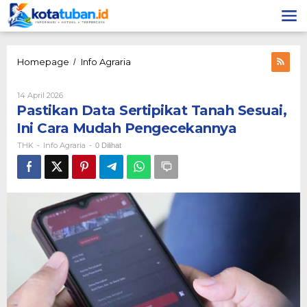
Lewati
ke
konten
Pastikan
Homepage
Info Agraria
/
Data
Sertipikat
Oleh
14 April 2026
Tanah
THK
Pastikan Data Sertipikat Tanah Sesuai,
Sesuai,
Ini
Ini Cara Mudah Pengecekannya
Cara
THK
Info Agraria
-
-
0 Dilihat
Mudah
Pengecekannya