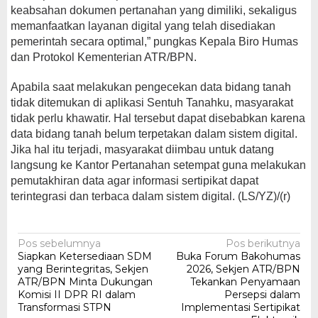
keabsahan dokumen pertanahan yang dimiliki, sekaligus
memanfaatkan layanan digital yang telah disediakan
pemerintah secara optimal,” pungkas Kepala Biro Humas
dan Protokol Kementerian ATR/BPN.
Apabila saat melakukan pengecekan data bidang tanah
tidak ditemukan di aplikasi Sentuh Tanahku, masyarakat
tidak perlu khawatir. Hal tersebut dapat disebabkan karena
data bidang tanah belum terpetakan dalam sistem digital.
Jika hal itu terjadi, masyarakat diimbau untuk datang
langsung ke Kantor Pertanahan setempat guna melakukan
pemutakhiran data agar informasi sertipikat dapat
terintegrasi dan terbaca dalam sistem digital. (LS/YZ)/(r)
Navigasi
Pos sebelumnya
Pos berikutnya
Siapkan Ketersediaan SDM
Buka Forum Bakohumas
pos
yang Berintegritas, Sekjen
2026, Sekjen ATR/BPN
ATR/BPN Minta Dukungan
Tekankan Penyamaan
Komisi II DPR RI dalam
Persepsi dalam
Transformasi STPN
Implementasi Sertipikat