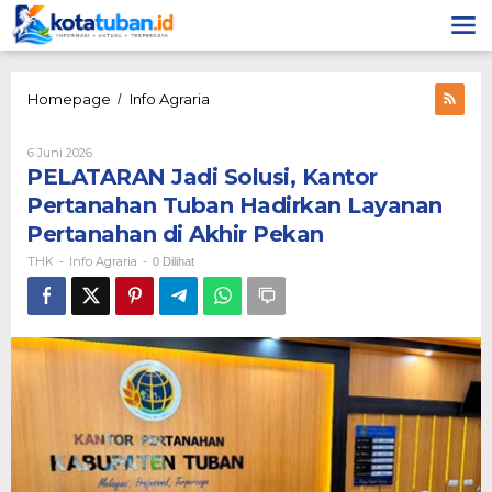
Lewati
ke
konten
PELATARAN
Homepage
Info Agraria
/
Jadi
Solusi,
Oleh
6 Juni 2026
Kantor
THK
PELATARAN Jadi Solusi, Kantor
Pertanahan
Tuban
Pertanahan Tuban Hadirkan Layanan
Hadirkan
Pertanahan di Akhir Pekan
Layanan
Pertanahan
THK
Info Agraria
-
-
0 Dilihat
di
Akhir
Pekan