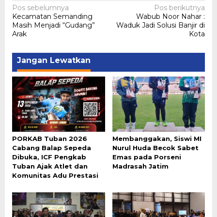
Navigasi
Pos sebelumnya
Pos berikutnya
Kecamatan Semanding
Wabub Noor Nahar :
pos
Masih Menjadi “Gudang”
Waduk Jadi Solusi Banjir di
Arak
Kota
Jangan Lewatkan
PORKAB Tuban 2026
Membanggakan, Siswi MI
Cabang Balap Sepeda
Nurul Huda Becok Sabet
Dibuka, ICF Pengkab
Emas pada Porseni
Tuban Ajak Atlet dan
Madrasah Jatim
Komunitas Adu Prestasi