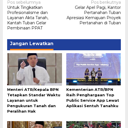
Navigasi
Pos sebelumnya
Pos berikutnya
Untuk Tingkatkan
Gelar Apel Pagi, Kantor
pos
Profesionalisme dan
Pertanahan Tuban
Layanan Akta Tanah,
Apresiasi Kemajuan Proyek
Kantah Tuban Gelar
Pertanahan di Tuban
Pembinaan PPAT
Jangan Lewatkan
Menteri ATR/Kepala BPN
Kementerian ATR/BPN
Tetapkan Standar Waktu
Raih Penghargaan Top
Layanan untuk
Public Service App Lewat
Pengukuran Tanah dan
Aplikasi Sentuh Tanahku
Peralihan Hak