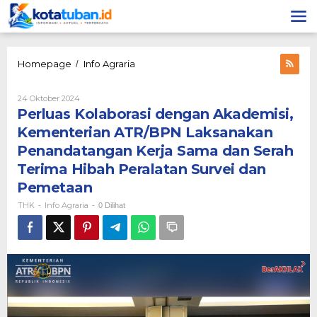
Lewati
ke
konten
Perluas
Homepage
Info Agraria
/
Kolaborasi
dengan
Oleh
24 Oktober 2024
Akademisi,
THK
Perluas Kolaborasi dengan Akademisi,
Kementerian
ATR/BPN
Kementerian ATR/BPN Laksanakan
Laksanakan
Penandatangan Kerja Sama dan Serah
Penandatangan
Kerja
Terima Hibah Peralatan Survei dan
Sama
Pemetaan
dan
Serah
THK
Info Agraria
-
-
0 Dilihat
Terima
Hibah
Peralatan
Survei
dan
Pemetaan