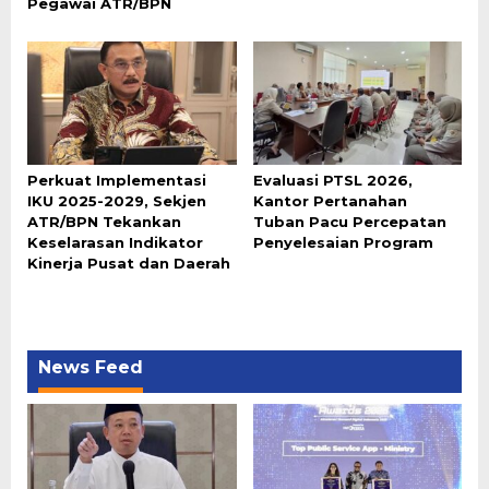
Pegawai ATR/BPN
Perkuat Implementasi
Evaluasi PTSL 2026,
IKU 2025-2029, Sekjen
Kantor Pertanahan
ATR/BPN Tekankan
Tuban Pacu Percepatan
Keselarasan Indikator
Penyelesaian Program
Kinerja Pusat dan Daerah
News Feed