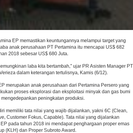
tamina EP memastikan keuntungannya melampui target yang
 laba anak perusahaan PT Pertamina itu mencapai US$ 682
anan 2018 sebesar US$ 680 Juta.
a kemungkinan laba kita bertambah,” ujar PR Asisten Manager P
erieza dalam keterangan tertulisnya, Kamis (6/12).
EP merupakan anak perusahaan dari Pertamina Persero yang
akukan proses eksplorasi dan eksploitasi minyak dan gas bumi
a mengedepankan peningkatan produksi.
ri memiliki tata nilai yang wajib dijalankan, yakni 6C (Clean,
e, Customer Fokus, Capable). Tata nilai yang dijalankan
 EP pada tahun 2018 ini mendapat penghargaan proper emas
up (KLH) dan Proper Subroto Award.