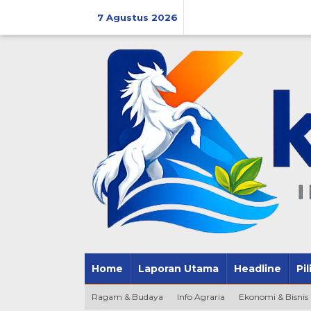
Lewati
ke
7 Agustus 2026
konten
Home
Laporan Utama
Headline
Pi
Ragam & Budaya
Info Agraria
Ekonomi & Bisnis