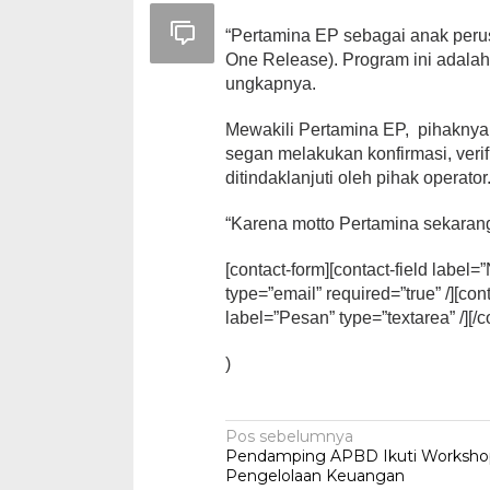
“Pertamina EP sebagai anak peru
One Release). Program ini adala
ungkapnya.
Mewakili Pertamina EP, pihakny
segan melakukan konfirmasi, verifi
ditindaklanjuti oleh pihak operator
“Karena motto Pertamina sekarang
[contact-form][contact-field label=
type=”email” required=”true” /][cont
label=”Pesan” type=”textarea” /][/c
)
Navigasi
Pos sebelumnya
Pendamping APBD Ikuti Worksho
pos
Pengelolaan Keuangan