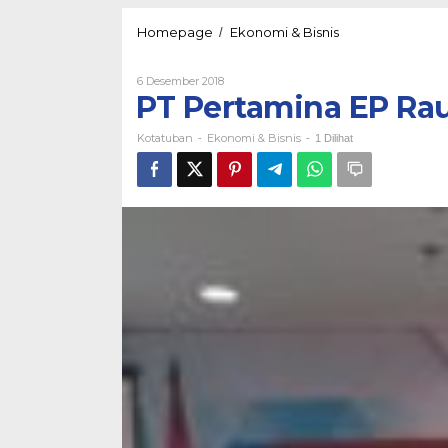
PT
Homepage
Ekonomi & Bisnis
/
Pertamina
EP
Oleh
6 Desember 2018
Raup
Kotatuban
PT Pertamina EP Ra
Keuntungan
US$
Kotatuban
Ekonomi & Bisnis
682
-
-
1 Dilihat
Juta