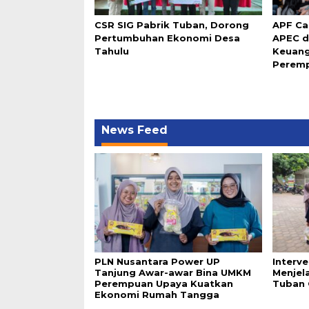
CSR SIG Pabrik Tuban, Dorong
APF Ca
Pertumbuhan Ekonomi Desa
APEC d
Tahulu
Keuang
Perem
News Feed
PLN Nusantara Power UP
Interv
Tanjung Awar-awar Bina UMKM
Menjel
Perempuan Upaya Kuatkan
Tuban 
Ekonomi Rumah Tangga