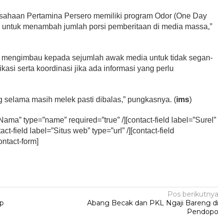
sahaan Pertamina Persero memiliki program Odor (One Day
h untuk menambah jumlah porsi pemberitaan di media massa,”
a mengimbau kepada sejumlah awak media untuk tidak segan-
kasi serta koordinasi jika ada informasi yang perlu
.
 selama masih melek pasti dibalas,” pungkasnya. (
ims
)
”Nama” type=”name” required=”true” /][contact-field label=”Surel”
act-field label=”Situs web” type=”url” /][contact-field
ontact-form]
Pos berikutny
p
Abang Becak dan PKL Ngaji Bareng d
Pendop