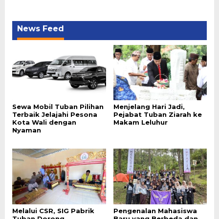
News Feed
Sewa Mobil Tuban Pilihan
Menjelang Hari Jadi,
Terbaik Jelajahi Pesona
Pejabat Tuban Ziarah ke
Kota Wali dengan
Makam Leluhur
Nyaman
Melalui CSR, SIG Pabrik
Pengenalan Mahasiswa
Tuban Dorong
Baru yang Berbeda dan