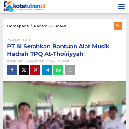
Lewati
ke
konten
PT
Homepage
Ragam & Budaya
/
SI
Serahkan
Oleh
25 Agustus 2018
Bantuan
Kotatuban
PT SI Serahkan Bantuan Alat Musik
Alat
Musik
Hadrah TPQ At-Thoiriyyah
Hadrah
Kotatuban
Ragam & Budaya
-
-
0 Dilihat
TPQ
At-
Thoiriyyah