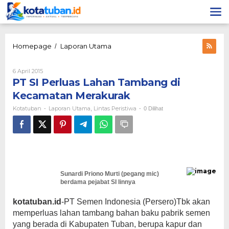
Lewati
ke
konten
PT
Homepage
Laporan Utama
/
SI
Perluas
Oleh
6 April 2015
Lahan
Kotatuban
PT SI Perluas Lahan Tambang di
Tambang
di
Kecamatan Merakurak
Kecamatan
Kotatuban
Laporan Utama
Lintas Peristiwa
-
,
-
0 Dilihat
Merakurak
Sunardi Priono Murti (pegang mic)
berdama pejabat SI linnya
kotatuban.id
-PT Semen Indonesia (Persero)Tbk akan
memperluas lahan tambang bahan baku pabrik semen
yang berada di Kabupaten Tuban, berupa kapur dan