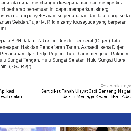
aimana kita dapat membangun kesepahaman dan memperkuat
ami berharap pertemuan ini dapat memperkuat sinergi
usnya dalam penyelesaian isu pertanahan dan tata ruang serta
tan Selatan,” ujar M. Rifqinizamy Karsayuda yang berperan
ini.
ala BPN dalam Rakor ini, Direktur Jenderal (Dirjen) Tata
netapan Hak dan Pendaftaran Tanah, Asnaedi; serta Dirjen
rtanahan, Iljas Tedjo Prijono. Turut hadir mengikuti Rakor ini,
Hulu Sungai Tengah, Hulu Sungai Selatan, Hulu Sungai Utara,
in. (SG/JR)/(r)
Pos berikutny
Aplikasi
Sertipikat Tanah Ulayat Jadi Benteng Nagar
Lebih dalam
dalam Menjaga Kepemilikan Ada