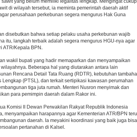
awit yang belum memiliki legalitas lengkap. Mengingat cukup
t di wilayah tersebut, ia meminta pemerintah daerah aktif
it agar perusahaan perkebunan segera mengurus Hak Guna
 disebutkan bahwa setiap pelaku usaha perkebunan wajib
na itu, langkah terbaik adalah segera mengurus HGU-nya agar
eri ATR/Kepala BPN.
 dan wakil bupati yang hadir memaparkan dan menyampaikan
ilayahnya. Beberapa hal yang diutarakan antara lain
unan Rencana Detail Tata Ruang (RDTR), kebutuhan tambah
s Lengkap (PTSL), dan terkait sertipikasi kawasan perumahan
embangunan tiga juta rumah. Menteri Nusron menyimak dan
kan para pemimpin daerah dalam Rakor ini.
a Komisi II Dewan Perwakilan Rakyat Republik Indonesia
uda, menyampaikan harapannya agar Kementerian ATR/BPN ter
bangunan daerah. Ia meyakini koordinasi yang baik juga bis
ersoalan pertanahan di Kalsel.