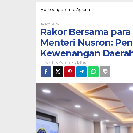
Rakor
Homepage
Info Agraria
/
Bersama
para
Oleh
14 Mei 2026
Kepala
THK
Rakor Bersama para 
Daerah
di
Menteri Nusron: Pe
Kalsel,
Menteri
Kewenangan Daera
Nusron:
Penentuan
THK
Info Agraria
Lokasi
-
-
0 Dilihat
LP2B
Menjadi
Kewenangan
Daerah