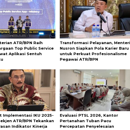
erian ATR/BPN Raih
Transformasi Pelayanan, Menter
rgaan Top Public Service
Nusron Siapkan Pola Karier Baru
wat Aplikasi Sentuh
untuk Perkuat Profesionalisme
ku
Pegawai ATR/BPN
t Implementasi IKU 2025-
Evaluasi PTSL 2026, Kantor
Sekjen ATR/BPN Tekankan
Pertanahan Tuban Pacu
asan Indikator Kinerja
Percepatan Penyelesaian