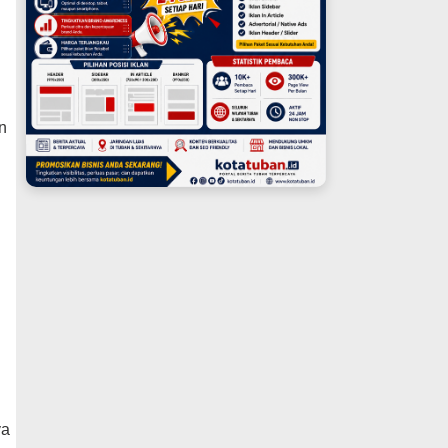
.
n
ya