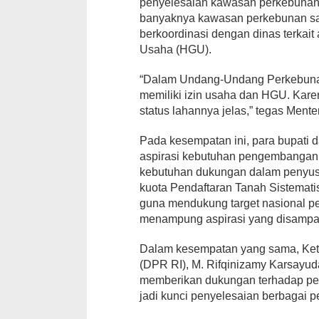
penyelesaian kawasan perkebunan s
banyaknya kawasan perkebunan sawi
berkoordinasi dengan dinas terka
Usaha (HGU).
“Dalam Undang-Undang Perkebunan
memiliki izin usaha dan HGU. Kare
status lahannya jelas,” tegas Ment
Pada kesempatan ini, para bupati
aspirasi kebutuhan pengembangan w
kebutuhan dukungan dalam penyus
kuota Pendaftaran Tanah Sistemati
guna mendukung target nasional p
menampung aspirasi yang disampai
Dalam kesempatan yang sama, Ketu
(DPR RI), M. Rifqinizamy Karsay
memberikan dukungan terhadap pem
jadi kunci penyelesaian berbagai p