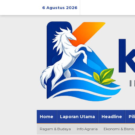
Lewati
ke
6 Agustus 2026
konten
Home
Laporan Utama
Headline
Pi
Ragam & Budaya
Info Agraria
Ekonomi & Bisnis