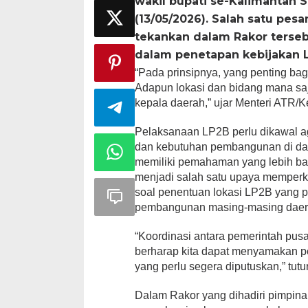
wakil bupati se-Kalimantan 
(13/05/2026). Salah satu pe
tekankan dalam Rakor terse
dalam penetapan kebijakan L
“Pada prinsipnya, yang penting ba
Adapun lokasi dan bidang mana sa
kepala daerah,” ujar Menteri ATR/
Pelaksanaan LP2B perlu dikawal a
dan kebutuhan pembangunan di da
memiliki pemahaman yang lebih baik
menjadi salah satu upaya memperku
soal penentuan lokasi LP2B yang p
pembangunan masing-masing daer
“Koordinasi antara pemerintah pusa
berharap kita dapat menyamakan p
yang perlu segera diputuskan,” tutu
Dalam Rakor yang dihadiri pimpinan