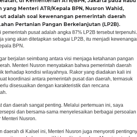
Selatan, di Kementerian ATR/BPN, Jakarta pada Rabu
san yang Menteri ATR/Kepala BPN, Nusron Wahid,
but adalah soal kewenangan pemerintah daerah
ahan Pertanian Pangan Berkelanjutan (LP2B).
gi pemerintah pusat adalah angka 87% LP2B tersebut terpenuhi
ja yang akan ditetapkan sebagai LP2B, itu menjadi kewenanga
Kepala BPN.
gar berjalan seimbang antara visi menjaga ketahanan pangan
erah. Menteri Nusron menyatakan bahwa pemerintah daerah
 terhadap kondisi wilayahnya. Rakor yang diadakan kali ini
at koordinasi antara pemerintah pusat dan daerah, termasuk
erlu disesuaikan dengan karakteristik dan rencana
ah.
t dan daerah sangat penting. Melalui pertemuan ini, saya
ersepsi dan bersama-sama menyelesaikan berbagai persoalan
r Menteri Nusron.
 daerah di Kalsel ini, Menteri Nusron juga menyoroti pentingn