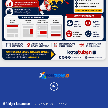
@Allright kotatuban.id
About Us
Index