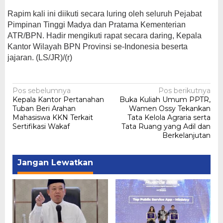
Rapim kali ini diikuti secara luring oleh seluruh Pejabat
Pimpinan Tinggi Madya dan Pratama Kementerian
ATR/BPN. Hadir mengikuti rapat secara daring, Kepala
Kantor Wilayah BPN Provinsi se-Indonesia beserta
jajaran. (LS/JR)/(r)
Navigasi
Pos sebelumnya
Pos berikutnya
Kepala Kantor Pertanahan
Buka Kuliah Umum PPTR,
pos
Tuban Beri Arahan
Wamen Ossy Tekankan
Mahasiswa KKN Terkait
Tata Kelola Agraria serta
Sertifikasi Wakaf
Tata Ruang yang Adil dan
Berkelanjutan
Jangan Lewatkan