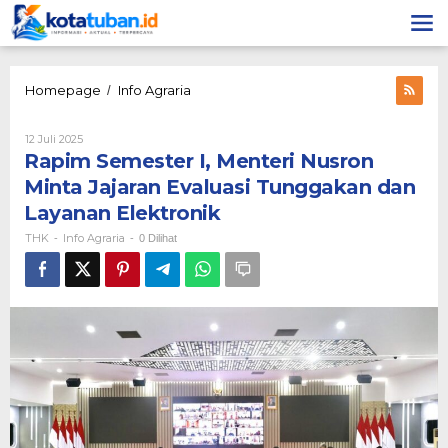
Lewati
ke
konten
Rapim
Homepage
Info Agraria
/
Semester
I,
Oleh
12 Juli 2025
Menteri
THK
Rapim Semester I, Menteri Nusron
Nusron
Minta
Minta Jajaran Evaluasi Tunggakan dan
Jajaran
Layanan Elektronik
Evaluasi
Tunggakan
THK
Info Agraria
-
-
0 Dilihat
dan
Layanan
Elektronik