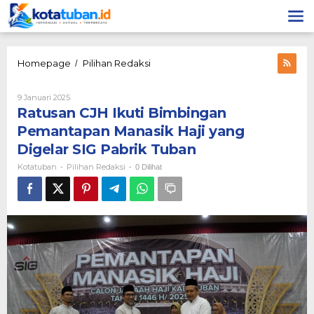
Lewati
ke
konten
Ratusan
Homepage
Pilihan Redaksi
/
CJH
Ikuti
Oleh
9 Januari 2025
Bimbingan
Kotatuban
Ratusan CJH Ikuti Bimbingan
Pemantapan
Manasik
Pemantapan Manasik Haji yang
Haji
Digelar SIG Pabrik Tuban
yang
Digelar
Kotatuban
Pilihan Redaksi
-
-
0 Dilihat
SIG
Pabrik
Tuban