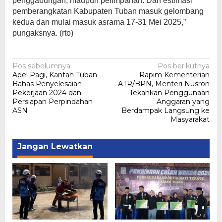
penggabungan, maupun pelimpahan. Dan estimasi
pemberangkatan Kabupaten Tuban masuk gelombang
kedua dan mulai masuk asrama 17-31 Mei 2025,”
pungaksnya. (rto)
Navigasi
Pos sebelumnya
Pos berikutnya
Apel Pagi, Kantah Tuban
Rapim Kementerian
pos
Bahas Penyelesaian
ATR/BPN, Menteri Nusron
Pekerjaan 2024 dan
Tekankan Penggunaan
Persiapan Perpindahan
Anggaran yang
ASN
Berdampak Langsung ke
Masyarakat
Jangan Lewatkan