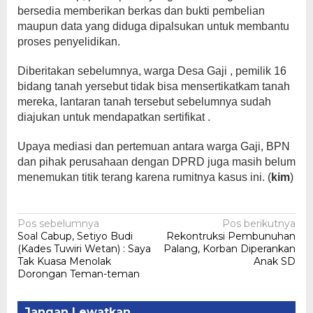
bersedia memberikan berkas dan bukti pembelian
maupun data yang diduga dipalsukan untuk membantu
proses penyelidikan.
Diberitakan sebelumnya, warga Desa Gaji , pemilik 16
bidang tanah yersebut tidak bisa mensertikatkam tanah
mereka, lantaran tanah tersebut sebelumnya sudah
diajukan untuk mendapatkan sertifikat .
Upaya mediasi dan pertemuan antara warga Gaji, BPN
dan pihak perusahaan dengan DPRD juga masih belum
menemukan titik terang karena rumitnya kasus ini. (
kim
)
Navigasi
Pos sebelumnya
Pos berikutnya
Soal Cabup, Setiyo Budi
Rekontruksi Pembunuhan
pos
(Kades Tuwiri Wetan) : Saya
Palang, Korban Diperankan
Tak Kuasa Menolak
Anak SD
Dorongan Teman-teman
Jangan Lewatkan