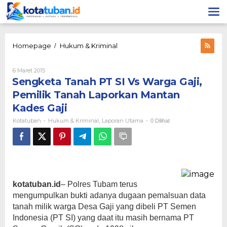
Lewati
ke
konten
Sengketa
Homepage
Hukum & Kriminal
/
Tanah
PT
Oleh
6 Maret 2015
SI
Kotatuban
Sengketa Tanah PT SI Vs Warga Gaji,
Vs
Warga
Pemilik Tanah Laporkan Mantan
Gaji,
Kades Gaji
Pemilik
Tanah
Kotatuban
Hukum & Kriminal
Laporan Utama
-
,
-
0 Dilihat
Laporkan
Mantan
Kades
Gaji
kotatuban.id
– Polres Tubam terus
mengumpulkan bukti adanya dugaan pemalsuan data
tanah milik warga Desa Gaji yang dibeli PT Semen
Indonesia (PT SI) yang daat itu masih bernama PT