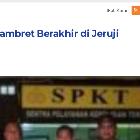
Ikuti Kami
ambret Berakhir di Jeruji
t