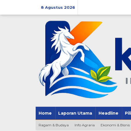
Lewati
ke
8 Agustus 2026
konten
Home
Laporan Utama
Headline
Pi
Ragam & Budaya
Info Agraria
Ekonomi & Bisnis