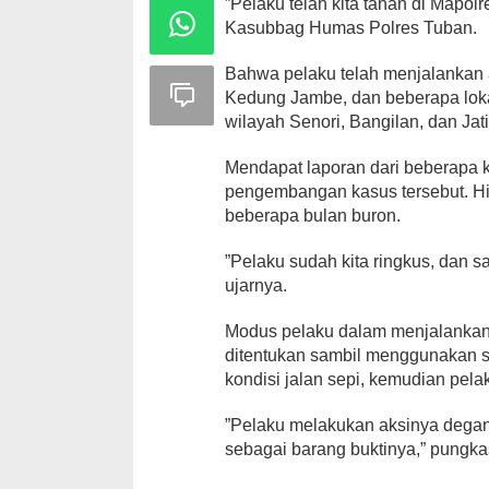
”Pelaku telah kita tahan di Mapolr
Kasubbag Humas Polres Tuban.
Bahwa pelaku telah menjalankan a
Kedung Jambe, dan beberapa lokasi
wilayah Senori, Bangilan, dan Jat
Mendapat laporan dari beberapa 
pengembangan kasus tersebut. Hin
beberapa bulan buron.
”Pelaku sudah kita ringkus, dan 
ujarnya.
Modus pelaku dalam menjalankan 
ditentukan sambil menggunakan s
kondisi jalan sepi, kemudian pel
”Pelaku melakukan aksinya degan
sebagai barang buktinya,” pungk