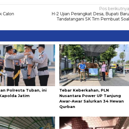
Pos berikutny
k Calon
H-2 Ujian Perangkat Desa, Bupati Bar
Tandatangani SK Tim Pembuat Soa
an Polresta Tuban, ini
Tebar Keberkahan, PLN
Kapolda Jatim
Nusantara Power UP Tanjung
Awar-Awar Salurkan 34 Hewan
Qurban