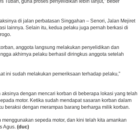
es Tuban, guna proses penyelidikan lebih lanjut,” beber
ksinya di jalan perbatasan Singgahan – Senori, Jalan Mejiret
 lainnya. Selain itu, kedua pelaku juga pernah berkasi di
irogo.
korban, anggota langsung melakukan penyelidikan dan
gga akhirnya pelaku berhasil diringkus anggota setelah
saat ini sudah melakukan pemeriksaan terhadap pelaku,”
aksinya dengan mencari korban di beberapa lokasi yang telah
epada motor. Ketika sudah mendapat sasaran korban dalam
aku beraksi dengan merampas barang berharga milik korban.
 menggunakan sepeda motor, dan kini telah kita amankan
as Agus.
(duc)