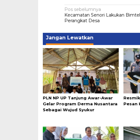
Navigasi
Pos sebelumnya
Kecamatan Senori Lakukan Bimte
pos
Perangkat Desa
Jangan Lewatkan
PLN NP UP Tanjung Awar-Awar
Resmik
Gelar Program Derma Nusantara
Pesan 
Sebagai Wujud Syukur