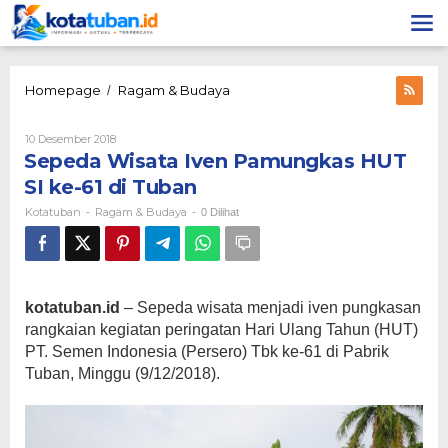
Lewati
ke
konten
Sepeda
Homepage
Ragam & Budaya
/
Wisata
Iven
Oleh
10 Desember 2018
Pamungkas
Kotatuban
Sepeda Wisata Iven Pamungkas HUT
HUT
SI
SI ke-61 di Tuban
ke-
Kotatuban
Ragam & Budaya
-
-
0 Dilihat
61
di
Tuban
kotatuban.id
– Sepeda wisata menjadi iven pungkasan
rangkaian kegiatan peringatan Hari Ulang Tahun (HUT)
PT. Semen Indonesia (Persero) Tbk ke-61 di Pabrik
Tuban, Minggu (9/12/2018).