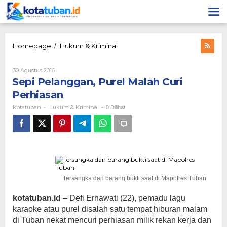
Lewati
ke
konten
Sepi
Homepage
Hukum & Kriminal
/
Pelanggan,
Purel
Oleh
30 Agustus 2016
Malah
Kotatuban
Sepi Pelanggan, Purel Malah Curi
Curi
Perhiasan
Perhiasan
Kotatuban
Hukum & Kriminal
-
-
0 Dilihat
Tersangka dan barang bukti saat di Mapolres Tuban
kotatuban.id
– Defi Ernawati (22), pemadu lagu
karaoke atau purel disalah satu tempat hiburan malam
di Tuban nekat mencuri perhiasan milik rekan kerja dan