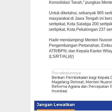
Konsolidasi Tanah,” pungkas Mente
Untuk diketahui, sebanyak 965 sert
masyarakat di Jawa Tengah ini ber
sertipikat, Kota Salatiga 200 sert
sertipikat, Kota Pekalongan 237 ser
Hadir mendampingi Menteri Nusron
Pengembangan Pertanahan, Embun 
ATR/BPN; dan Kepala Kantor Wilay
(LS/RT/AL)/(r)
Navigasi
Pos sebelumnya
Berikan Pembekalan bagi Kepala D
pos
Magelang Retreat, Menteri Nusron
Reforma Agraria dan Percepatan
Investasi
Jangan Lewatkan