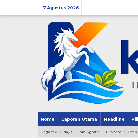
Lewati
ke
7 Agustus 2026
konten
Home
Laporan Utama
Headline
Pi
Ragam & Budaya
Info Agraria
Ekonomi & Bisnis