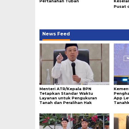
Pertanahan Tuban
Keselar
Pusat 
News Feed
Menteri ATR/Kepala BPN
Kement
Tetapkan Standar Waktu
Pengha
Layanan untuk Pengukuran
App Le
Tanah dan Peralihan Hak
Tanah