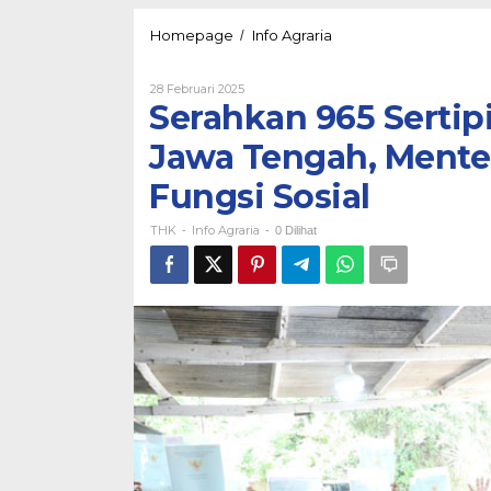
Serahkan
Homepage
Info Agraria
/
965
Sertipikat
Oleh
28 Februari 2025
Konsolidasi
THK
Serahkan 965 Sertip
Tanah
di
Jawa Tengah, Mente
Jawa
Tengah,
Fungsi Sosial
Menteri
Nusron:
THK
Info Agraria
Tanah
-
-
0 Dilihat
Harus
Punya
Fungsi
Sosial