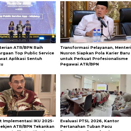
erian ATR/BPN Raih
Transformasi Pelayanan, Menter
rgaan Top Public Service
Nusron Siapkan Pola Karier Baru
wat Aplikasi Sentuh
untuk Perkuat Profesionalisme
ku
Pegawai ATR/BPN
t Implementasi IKU 2025-
Evaluasi PTSL 2026, Kantor
Sekjen ATR/BPN Tekankan
Pertanahan Tuban Pacu