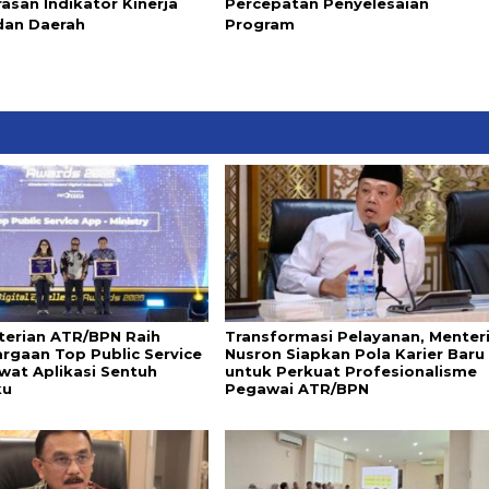
asan Indikator Kinerja
Percepatan Penyelesaian
dan Daerah
Program
erian ATR/BPN Raih
Transformasi Pelayanan, Menter
rgaan Top Public Service
Nusron Siapkan Pola Karier Baru
wat Aplikasi Sentuh
untuk Perkuat Profesionalisme
ku
Pegawai ATR/BPN