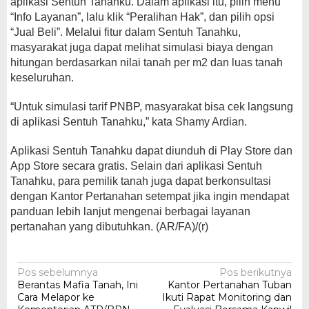
aplikasi Sentuh Tanahku. Dalam aplikasi itu, pilih menu
“Info Layanan”, lalu klik “Peralihan Hak”, dan pilih opsi
“Jual Beli”. Melalui fitur dalam Sentuh Tanahku,
masyarakat juga dapat melihat simulasi biaya dengan
hitungan berdasarkan nilai tanah per m2 dan luas tanah
keseluruhan.
“Untuk simulasi tarif PNBP, masyarakat bisa cek langsung
di aplikasi Sentuh Tanahku,” kata Shamy Ardian.
Aplikasi Sentuh Tanahku dapat diunduh di Play Store dan
App Store secara gratis. Selain dari aplikasi Sentuh
Tanahku, para pemilik tanah juga dapat berkonsultasi
dengan Kantor Pertanahan setempat jika ingin mendapat
panduan lebih lanjut mengenai berbagai layanan
pertanahan yang dibutuhkan. (AR/FA)/(r)
Navigasi
Pos sebelumnya
Pos berikutnya
Berantas Mafia Tanah, Ini
Kantor Pertanahan Tuban
pos
Cara Melapor ke
Ikuti Rapat Monitoring dan