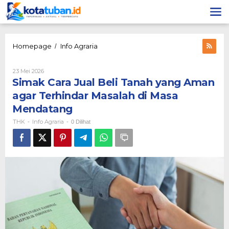
Lewati
ke
konten
Simak
Homepage
Info Agraria
/
Cara
Jual
Oleh
23 Mei 2026
Beli
THK
Simak Cara Jual Beli Tanah yang Aman
Tanah
yang
agar Terhindar Masalah di Masa
Aman
Mendatang
agar
Terhindar
THK
Info Agraria
-
-
0 Dilihat
Masalah
di
Masa
Mendatang