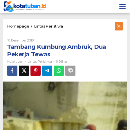
Lewati
ke
konten
Tambang
Homepage
Lintas Peristiwa
/
Kumbung
Ambruk,
Oleh
18 Desember 2018
Dua
Kotatuban
Tambang Kumbung Ambruk, Dua
Pekerja
Tewas
Pekerja Tewas
Kotatuban
Lintas Peristiwa
-
-
0 Dilihat