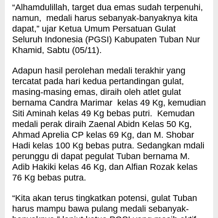
“Alhamdulillah, target dua emas sudah terpenuhi,
namun, medali harus sebanyak-banyaknya kita
dapat,” ujar Ketua Umum Persatuan Gulat
Seluruh Indonesia (PGSI) Kabupaten Tuban Nur
Khamid, Sabtu (05/11).
Adapun hasil perolehan medali terakhir yang
tercatat pada hari kedua pertandingan gulat,
masing-masing emas, diraih oleh atlet gulat
bernama Candra Marimar kelas 49 Kg, kemudian
Siti Aminah kelas 49 Kg bebas putri. Kemudan
medali perak diraih Zaenal Abidn Kelas 50 Kg,
Ahmad Aprelia CP kelas 69 Kg, dan M. Shobar
Hadi kelas 100 Kg bebas putra. Sedangkan mdali
perunggu di dapat pegulat Tuban bernama M.
Adib Hakiki kelas 46 Kg, dan Alfian Rozak kelas
76 Kg bebas putra.
“Kita akan terus tingkatkan potensi, gulat Tuban
harus mampu bawa pulang medali sebanyak-