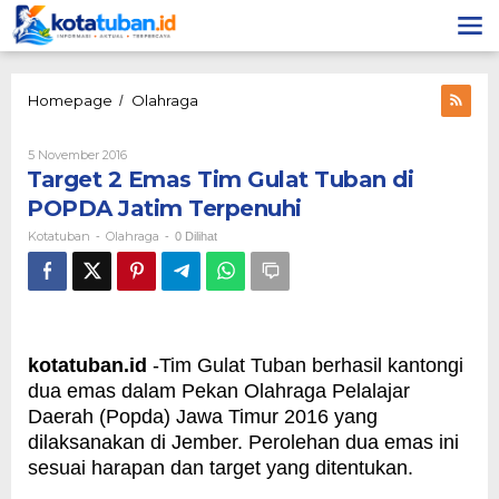
Lewati
ke
konten
Target
Homepage
Olahraga
/
2
Emas
Oleh
5 November 2016
Tim
Kotatuban
Target 2 Emas Tim Gulat Tuban di
Gulat
Tuban
POPDA Jatim Terpenuhi
di
Kotatuban
Olahraga
-
-
0 Dilihat
POPDA
Jatim
Terpenuhi
kotatuban.id
-Tim Gulat Tuban berhasil kantongi
dua emas dalam Pekan Olahraga Pelalajar
Daerah (Popda) Jawa Timur 2016 yang
dilaksanakan di Jember. Perolehan dua emas ini
sesuai harapan dan target yang ditentukan.