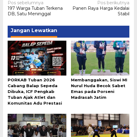
Navigasi
Pos sebelumnya
Pos berikutnya
197 Warga Tuban Terkena
Panen Raya Harga Kedalai
pos
DB, Satu Meninggal
Stabil
Jangan Lewatkan
PORKAB Tuban 2026
Membanggakan, Siswi MI
Cabang Balap Sepeda
Nurul Huda Becok Sabet
Dibuka, ICF Pengkab
Emas pada Porseni
Tuban Ajak Atlet dan
Madrasah Jatim
Komunitas Adu Prestasi