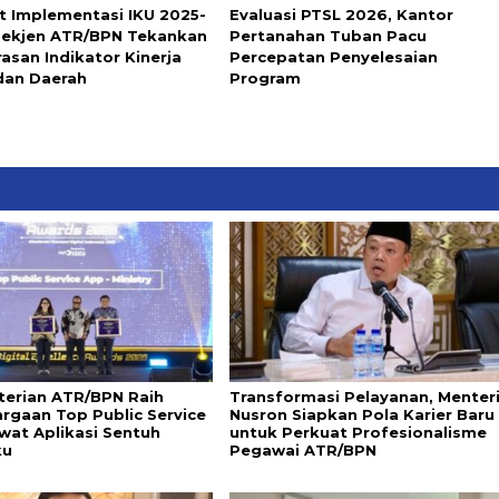
t Implementasi IKU 2025-
Evaluasi PTSL 2026, Kantor
Sekjen ATR/BPN Tekankan
Pertanahan Tuban Pacu
asan Indikator Kinerja
Percepatan Penyelesaian
dan Daerah
Program
erian ATR/BPN Raih
Transformasi Pelayanan, Menter
rgaan Top Public Service
Nusron Siapkan Pola Karier Baru
wat Aplikasi Sentuh
untuk Perkuat Profesionalisme
ku
Pegawai ATR/BPN