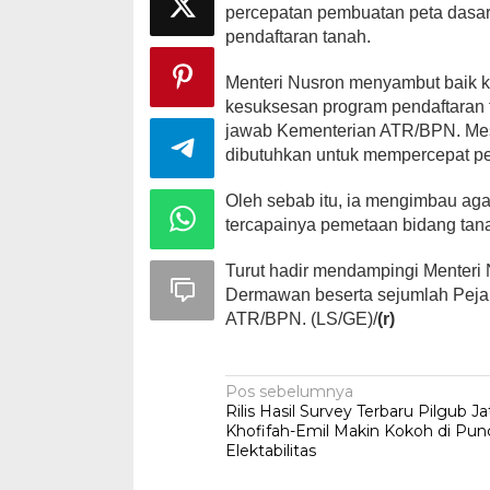
percepatan pembuatan peta dasa
pendaftaran tanah.
Menteri Nusron menyambut baik ko
kesuksesan program pendaftaran 
jawab Kementerian ATR/BPN. Mesk
dibutuhkan untuk mempercepat pe
Oleh sebab itu, ia mengimbau aga
tercapainya pemetaan bidang tan
Turut hadir mendampingi Menteri
Dermawan beserta sejumlah Peja
ATR/BPN. (LS/GE)/
(r)
Navigasi
Pos sebelumnya
Rilis Hasil Survey Terbaru Pilgub Ja
pos
Khofifah-Emil Makin Kokoh di Pun
Elektabilitas