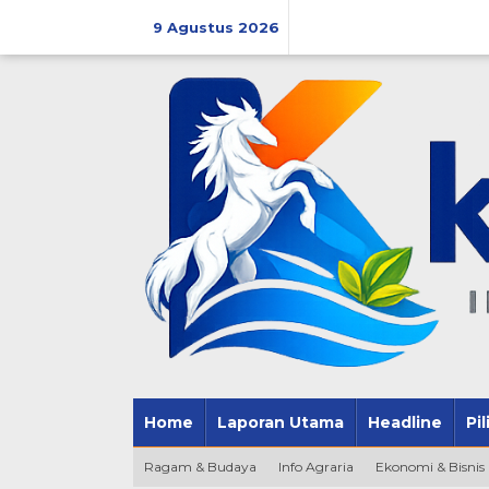
Lewati
ke
9 Agustus 2026
konten
Home
Laporan Utama
Headline
Pi
Ragam & Budaya
Info Agraria
Ekonomi & Bisnis