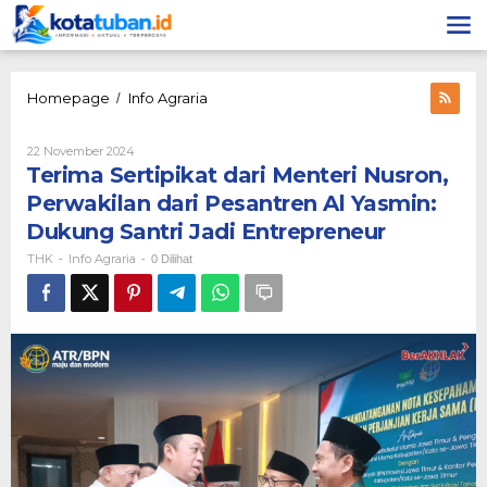
Lewati
ke
konten
Terima
Homepage
Info Agraria
/
Sertipikat
dari
Oleh
22 November 2024
Menteri
THK
Terima Sertipikat dari Menteri Nusron,
Nusron,
Perwakilan
Perwakilan dari Pesantren Al Yasmin:
dari
Dukung Santri Jadi Entrepreneur
Pesantren
Al
THK
Info Agraria
-
-
0 Dilihat
Yasmin:
Dukung
Santri
Jadi
Entrepreneur