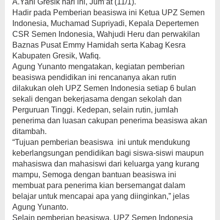
A.Yani Gresik hari ini, Jum’at (11/1).
Hadir pada Pemberian beasiswa ini Ketua UPZ Semen
Indonesia, Muchamad Supriyadi, Kepala Depertemen
CSR Semen Indonesia, Wahjudi Heru dan perwakilan
Baznas Pusat Emmy Hamidah serta Kabag Kesra
Kabupaten Gresik, Wafiq.
Agung Yunanto mengatakan, kegiatan pemberian
beasiswa pendidikan ini rencananya akan rutin
dilakukan oleh UPZ Semen Indonesia setiap 6 bulan
sekali dengan bekerjasama dengan sekolah dan
Perguruan Tinggi. Kedepan, selain rutin, jumlah
penerima dan luasan cakupan penerima beasiswa akan
ditambah.
“Tujuan pemberian beasiswa ini untuk mendukung
keberlangsungan pendidikan bagi siswa-siswi maupun
mahasiswa dan mahasiswi dari keluarga yang kurang
mampu, Semoga dengan bantuan beasiswa ini
membuat para penerima kian bersemangat dalam
belajar untuk mencapai apa yang diinginkan,” jelas
Agung Yunanto.
Selain pemberian beasiswa, UPZ Semen Indonesia