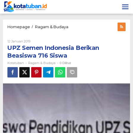
Lewati
ke
konten
UPZ
Homepage
Ragam & Budaya
/
Semen
Indonesia
Oleh
12 Januari 2019
Berikan
Kotatuban
UPZ Semen Indonesia Berikan
Beasiswa
716
Beasiswa 716 Siswa
Siswa
Kotatuban
Ragam & Budaya
-
-
0 Dilihat