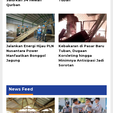
Salurkan 34 Hewan
Tuban
Qurban
Jalankan Energi Hijau PLN
Kebakaran di Pasar Baru
Nusantara Power
Tuban, Dugaan
Manfaatkan Bonggol
Korsleting hingga
Jagung
Minimnya Antisipasi Jadi
Sorotan
News Feed