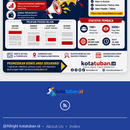
@Allright kotatuban.id
About Us
Index