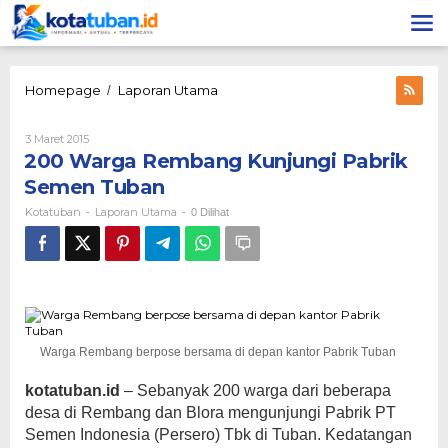
Lewati
ke
konten
200
Homepage
Laporan Utama
/
Warga
Rembang
Oleh
3 Maret 2015
Kunjungi
Kotatuban
200 Warga Rembang Kunjungi Pabrik
Pabrik
Semen
Semen Tuban
Tuban
Kotatuban
Laporan Utama
-
-
0 Dilihat
Warga Rembang berpose bersama di depan kantor Pabrik Tuban
kotatuban.id
– Sebanyak 200 warga dari beberapa
desa di Rembang dan Blora mengunjungi Pabrik PT
Semen Indonesia (Persero) Tbk di Tuban. Kedatangan