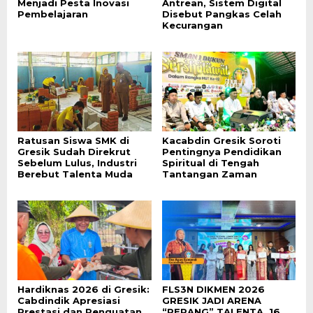
Menjadi Pesta Inovasi
Antrean, Sistem Digital
Pembelajaran
Disebut Pangkas Celah
Kecurangan
Ratusan Siswa SMK di
Kacabdin Gresik Soroti
Gresik Sudah Direkrut
Pentingnya Pendidikan
Sebelum Lulus, Industri
Spiritual di Tengah
Berebut Talenta Muda
Tantangan Zaman
Hardiknas 2026 di Gresik:
FLS3N DIKMEN 2026
Cabdindik Apresiasi
GRESIK JADI ARENA
Prestasi dan Penguatan
“PERANG” TALENTA, 16