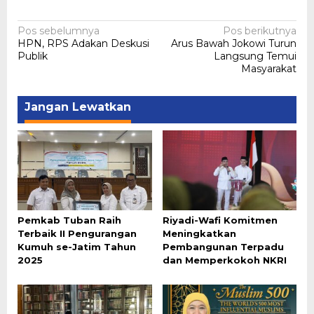
Navigasi
Pos sebelumnya
Pos berikutnya
HPN, RPS Adakan Deskusi
Arus Bawah Jokowi Turun
pos
Publik
Langsung Temui
Masyarakat
Jangan Lewatkan
Pemkab Tuban Raih
Riyadi-Wafi Komitmen
Terbaik II Pengurangan
Meningkatkan
Kumuh se-Jatim Tahun
Pembangunan Terpadu
2025
dan Memperkokoh NKRI