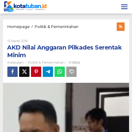
Lewati
ke
konten
AKD
Homepage
Politik & Pemerintahan
/
Nilai
Anggaran
Oleh
13 Maret 2019
Pilkades
Kotatuban
AKD Nilai Anggaran Pilkades Serentak
Serentak
Minim
Minim
Kotatuban
Politik & Pemerintahan
-
-
0 Dilihat