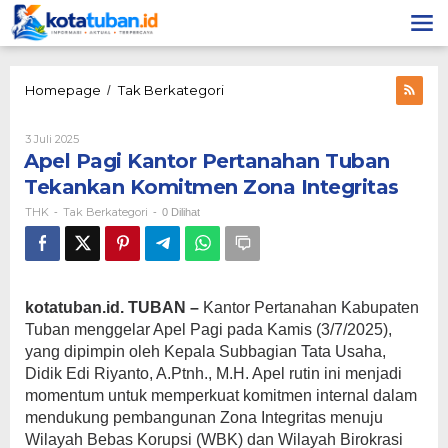
Lewati
ke
konten
Apel
Homepage
Tak Berkategori
/
Pagi
Kantor
Oleh
3 Juli 2025
Pertanahan
THK
Apel Pagi Kantor Pertanahan Tuban
Tuban
Tekankan
Tekankan Komitmen Zona Integritas
Komitmen
THK
Tak Berkategori
-
-
0 Dilihat
Zona
Integritas
kotatuban.id. TUBAN –
Kantor Pertanahan Kabupaten
Tuban menggelar Apel Pagi pada Kamis (3/7/2025),
yang dipimpin oleh Kepala Subbagian Tata Usaha,
Didik Edi Riyanto, A.Ptnh., M.H. Apel rutin ini menjadi
momentum untuk memperkuat komitmen internal dalam
mendukung pembangunan Zona Integritas menuju
Wilayah Bebas Korupsi (WBK) dan Wilayah Birokrasi