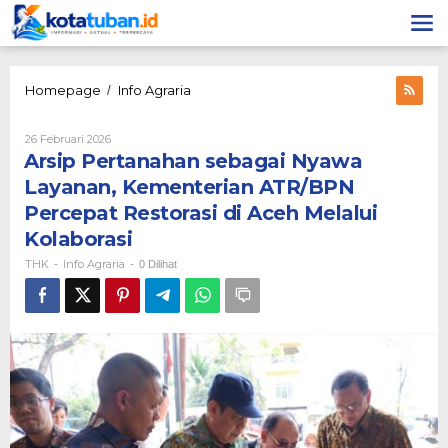
Lewati
ke
konten
Arsip
Homepage
Info Agraria
/
Pertanahan
sebagai
Oleh
26 Februari 2026
Nyawa
THK
Arsip Pertanahan sebagai Nyawa
Layanan,
Kementerian
Layanan, Kementerian ATR/BPN
ATR/BPN
Percepat Restorasi di Aceh Melalui
Percepat
Restorasi
Kolaborasi
di
THK
Info Agraria
-
-
0 Dilihat
Aceh
Melalui
Kolaborasi