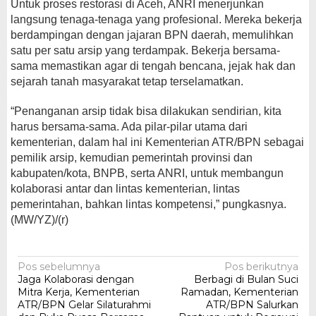
Untuk proses restorasi di Aceh, ANRI menerjunkan
langsung tenaga-tenaga yang profesional. Mereka bekerja
berdampingan dengan jajaran BPN daerah, memulihkan
satu per satu arsip yang terdampak. Bekerja bersama-
sama memastikan agar di tengah bencana, jejak hak dan
sejarah tanah masyarakat tetap terselamatkan.
“Penanganan arsip tidak bisa dilakukan sendirian, kita
harus bersama-sama. Ada pilar-pilar utama dari
kementerian, dalam hal ini Kementerian ATR/BPN sebagai
pemilik arsip, kemudian pemerintah provinsi dan
kabupaten/kota, BNPB, serta ANRI, untuk membangun
kolaborasi antar dan lintas kementerian, lintas
pemerintahan, bahkan lintas kompetensi,” pungkasnya.
(MW/YZ)/(r)
Navigasi
Pos sebelumnya
Pos berikutnya
Jaga Kolaborasi dengan
Berbagi di Bulan Suci
pos
Mitra Kerja, Kementerian
Ramadan, Kementerian
ATR/BPN Gelar Silaturahmi
ATR/BPN Salurkan