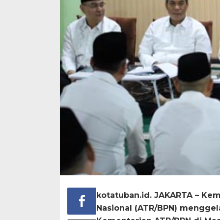
​kotatuban.id. JAKARTA – Ke
Nasional (ATR/BPN) menggel