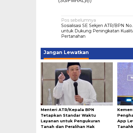
(SG/PMHAL)/(r)
Navigasi
Pos sebelumnya
Sosialisasi SE Sekjen ATR/BPN No.
pos
untuk Dukung Peningkatan Kualit
Pertanahan
Jangan Lewatkan
Menteri ATR/Kepala BPN
Kement
Tetapkan Standar Waktu
Pengha
Layanan untuk Pengukuran
App Le
Tanah dan Peralihan Hak
Tanah