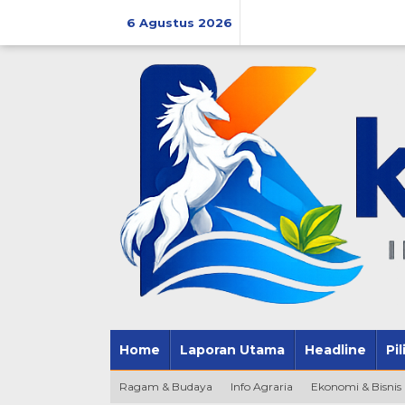
Lewati
ke
6 Agustus 2026
konten
Home
Laporan Utama
Headline
Pi
Ragam & Budaya
Info Agraria
Ekonomi & Bisnis