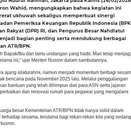
id Nuurur Rahman, Jakarta pada Kamis (26/02/2026
sron Wahid, mengungkapkan bahwa kegiatan ini
at ukhuwah sekaligus memperkuat sinergi
 Badan Pemeriksa Keuangan Republik Indonesia (BP
lan Rakyat (DPR) RI, dan Pengurus Besar Nahdlatul
enjadi bagian penting serta mendukung berbagai
ian ATR/BPN.
ruh Bapak/Ibu dan tamu undangan yang hadir. Mari tetap menjag
 selama ini,” ujar Menteri Nusron dalam sambutannya.
ya ajang silaturahmi, namun menjadi momentum berbagi sesa
pak bencana pada November 2025 lalu. Melalui penggalangan
an bantuan yang telah dihimpun dari para ASN serta jajaran
perbaikan dan renovasi rumah para pegawai yang mengalami
.
luarga besar Kementerian ATR/BPN tidak hanya solid dalam
uli terhadap sesama, terutama bagi rekan-rekan kita yang sedan
 Nusron.