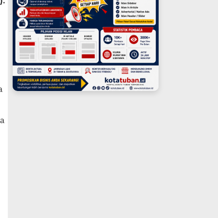
).
K
a
ma
g