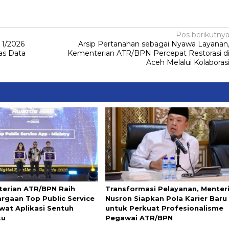
Pos berikutny
 1/2026
Arsip Pertanahan sebagai Nyawa Layanan
as Data
Kementerian ATR/BPN Percepat Restorasi d
Aceh Melalui Kolaboras
erian ATR/BPN Raih
Transformasi Pelayanan, Menter
rgaan Top Public Service
Nusron Siapkan Pola Karier Baru
wat Aplikasi Sentuh
untuk Perkuat Profesionalisme
ku
Pegawai ATR/BPN