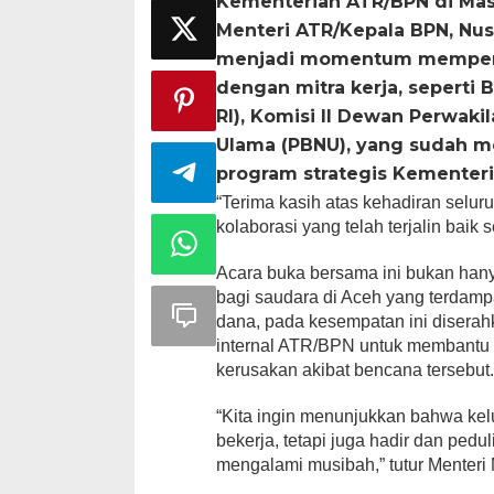
Kementerian ATR/BPN di Masj
Menteri ATR/Kepala BPN, Nu
menjadi momentum memperer
dengan mitra kerja, seperti
RI), Komisi II Dewan Perwaki
Ulama (PBNU), yang sudah m
program strategis Kementer
“Terima kasih atas kehadiran selu
kolaborasi yang telah terjalin baik
Acara buka bersama ini bukan han
bagi saudara di Aceh yang terdam
dana, pada kesempatan ini diserahk
internal ATR/BPN untuk membantu 
kerusakan akibat bencana tersebut
“Kita ingin menunjukkan bahwa ke
bekerja, tetapi juga hadir dan ped
mengalami musibah,” tutur Menteri