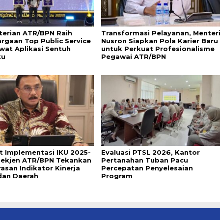
erian ATR/BPN Raih
Transformasi Pelayanan, Menter
rgaan Top Public Service
Nusron Siapkan Pola Karier Baru
wat Aplikasi Sentuh
untuk Perkuat Profesionalisme
ku
Pegawai ATR/BPN
t Implementasi IKU 2025-
Evaluasi PTSL 2026, Kantor
Sekjen ATR/BPN Tekankan
Pertanahan Tuban Pacu
asan Indikator Kinerja
Percepatan Penyelesaian
dan Daerah
Program