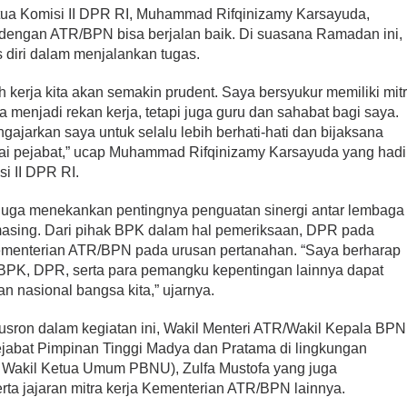
ua Komisi II DPR RI, Muhammad Rifqinizamy Karsayuda,
in dengan ATR/BPN bisa berjalan baik. Di suasana Ramadan ini,
 diri dalam menjalankan tugas.
ah kerja kita akan semakin prudent. Saya bersyukur memiliki mit
menjadi rekan kerja, tetapi juga guru dan sahabat bagi saya.
ajarkan saya untuk selalu lebih berhati-hati dan bijaksana
i pejabat,” ucap Muhammad Rifqinizamy Karsayuda yang hadi
i II DPR RI.
 juga menekankan pentingnya penguatan sinergi antar lembaga
ing. Dari pihak BPK dalam hal pemeriksaan, DPR pada
Kementerian ATR/BPN pada urusan pertanahan. “Saya berharap
 BPK, DPR, serta para pemangku kepentingan lainnya dapat
n nasional bangsa kita,” ujarnya.
usron dalam kegiatan ini, Wakil Menteri ATR/Wakil Kepala BPN
jabat Pimpinan Tinggi Madya dan Pratama di lingkungan
 Wakil Ketua Umum PBNU), Zulfa Mustofa yang juga
ta jajaran mitra kerja Kementerian ATR/BPN lainnya.