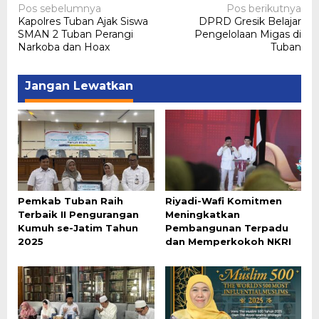
Navigasi
Pos sebelumnya
Pos berikutnya
Kapolres Tuban Ajak Siswa
DPRD Gresik Belajar
pos
SMAN 2 Tuban Perangi
Pengelolaan Migas di
Narkoba dan Hoax
Tuban
Jangan Lewatkan
Pemkab Tuban Raih
Riyadi-Wafi Komitmen
Terbaik II Pengurangan
Meningkatkan
Kumuh se-Jatim Tahun
Pembangunan Terpadu
2025
dan Memperkokoh NKRI