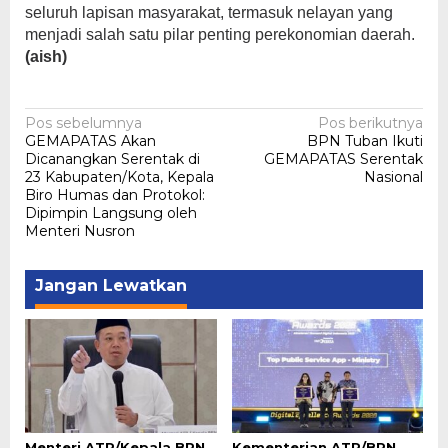
seluruh lapisan masyarakat, termasuk nelayan yang
menjadi salah satu pilar penting perekonomian daerah.
(aish)
Navigasi
Pos sebelumnya
Pos berikutnya
GEMAPATAS Akan
BPN Tuban Ikuti
pos
Dicanangkan Serentak di
GEMAPATAS Serentak
23 Kabupaten/Kota, Kepala
Nasional
Biro Humas dan Protokol:
Dipimpin Langsung oleh
Menteri Nusron
Jangan Lewatkan
Menteri ATR/Kepala BPN
Kementerian ATR/BPN