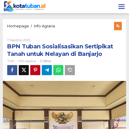
Lewati
ke
konten
BPN
Homepage
Info Agraria
/
Tuban
Sosialisasikan
Oleh
7 Agustus 2025
Sertipikat
THK
BPN Tuban Sosialisasikan Sertipikat
Tanah
untuk
Tanah untuk Nelayan di Banjarjo
Nelayan
THK
Info Agraria
-
-
0 Dilihat
di
Banjarjo