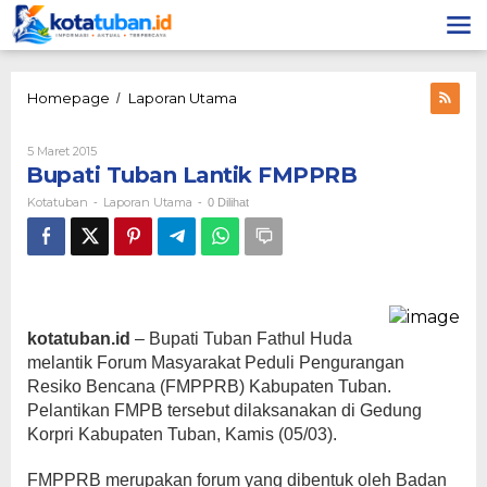
Lewati
ke
konten
Bupati
Homepage
Laporan Utama
/
Tuban
Lantik
Oleh
5 Maret 2015
FMPPRB
Kotatuban
Bupati Tuban Lantik FMPPRB
Kotatuban
Laporan Utama
-
-
0 Dilihat
kotatuban.id
– Bupati Tuban Fathul Huda
melantik Forum Masyarakat Peduli Pengurangan
Resiko Bencana (FMPPRB) Kabupaten Tuban.
Pelantikan FMPB tersebut dilaksanakan di Gedung
Korpri Kabupaten Tuban, Kamis (05/03).
FMPPRB merupakan forum yang dibentuk oleh Badan