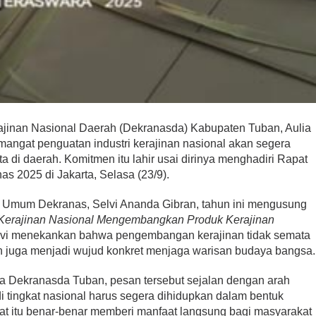
jinan Nasional Daerah (Dekranasda) Kabupaten Tuban, Aulia
angat penguatan industri kerajinan nasional akan segera
 di daerah. Komitmen itu lahir usai dirinya menghadiri Rapat
s 2025 di Jakarta, Selasa (23/9).
 Umum Dekranas, Selvi Ananda Gibran, tahun ini mengusung
 Kerajinan Nasional Mengembangkan Produk Kerajinan
lvi menekankan bahwa pengembangan kerajinan tidak semata
n juga menjadi wujud konkret menjaga warisan budaya bangsa.
a Dekranasda Tuban, pesan tersebut sejalan dengan arah
i tingkat nasional harus segera dihidupkan dalam bentuk
at itu benar-benar memberi manfaat langsung bagi masyarakat