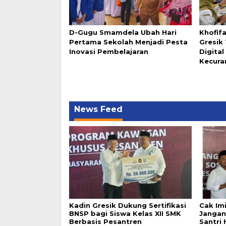
D-Gugu Smamdela Ubah Hari
Khofif
Pertama Sekolah Menjadi Pesta
Gresik
Inovasi Pembelajaran
Digita
Kecura
News Feed
Kadin Gresik Dukung Sertifikasi
Cak Im
BNSP bagi Siswa Kelas XII SMK
Jangan
Berbasis Pesantren
Santri 