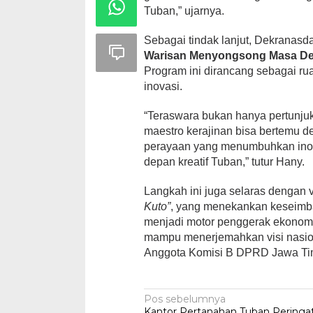
Tuban,” ujarnya.
Sebagai tindak lanjut, Dekranas
Warisan Menyongsong Masa D
Program ini dirancang sebagai rua
inovasi.
“Teraswara bukan hanya pertunjuka
maestro kerajinan bisa bertemu 
perayaan yang menumbuhkan inov
depan kreatif Tuban,” tutur Hany.
Langkah ini juga selaras denga
Kuto”
, yang menekankan keseimba
menjadi motor penggerak ekonomi
mampu menerjemahkan visi nasion
Anggota Komisi B DPRD Jawa Tim
Navigasi
Pos sebelumnya
Kantor Pertanahan Tuban Peringat