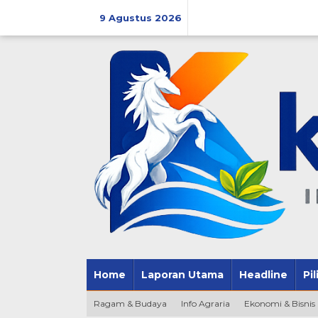
Lewati
ke
9 Agustus 2026
konten
Home
Laporan Utama
Headline
Pi
Ragam & Budaya
Info Agraria
Ekonomi & Bisnis