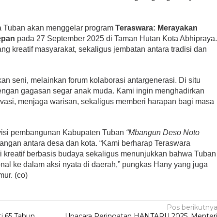
da Tuban akan menggelar program
Teraswara: Merayakan
epan
pada 27 September 2025 di Taman Hutan Kota Abhipraya
ng kreatif masyarakat, sekaligus jembatan antara tradisi dan
n seni, melainkan forum kolaborasi antargenerasi. Di situ
dengan gagasan segar anak muda. Kami ingin menghadirkan
asi, menjaga warisan, sekaligus memberi harapan bagi masa
n visi pembangunan Kabupaten Tuban
“Mbangun Deso Noto
ngan antara desa dan kota. “Kami berharap Teraswara
 kreatif berbasis budaya sekaligus menunjukkan bahwa Tuban
al ke dalam aksi nyata di daerah,” pungkas Hany yang juga
ur. (co)
Pos berikutny
i 65 Tahun
Upacara Peringatan HANTARU 2025, Menter