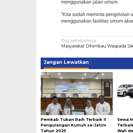
menggunakan jalan umum.
”Kita sudah meminta pengelolan u
menggunakan fasilitas umum akan k
Navigasi
Pos sebelumnya
Masyarakat Dihimbau Waspada Sikl
pos
Jangan Lewatkan
Pemkab Tuban Raih Terbaik II
Sewa M
Pengurangan Kumuh se-Jatim
Terbai
Tahun 2025
Wali d