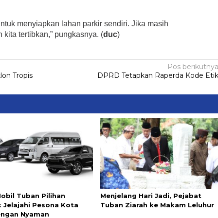
ntuk menyiapkan lahan parkir sendiri. Jika masih
ita tertibkan,” pungkasnya. (
duc
)
Pos berikutny
on Tropis
DPRD Tetapkan Raperda Kode Eti
obil Tuban Pilihan
Menjelang Hari Jadi, Pejabat
k Jelajahi Pesona Kota
Tuban Ziarah ke Makam Leluhur
engan Nyaman