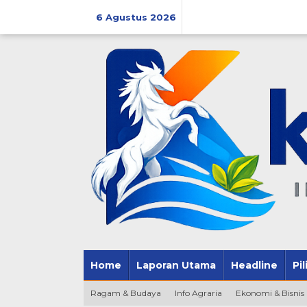
Lewati
ke
6 Agustus 2026
konten
Home
Laporan Utama
Headline
Pi
Ragam & Budaya
Info Agraria
Ekonomi & Bisnis