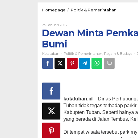
Dewan
Homepage
Politik & Pemerintahan
/
Minta
Pemkab
Oleh
25 Januari 2016
Tertibkan
Kotatuban
Dewan Minta Pemkab
Parkir
Perut
Bumi
Bumi
Kotatuban
Politik & Pemerintahan
Ragam & Budaya
-
,
-
kotatuban.id
– Dinas Perhubung
Tuban tidak tegas terhadap parkir 
Kabupten Tuban. Seperti halnya ar
yang berada di Jalan Tembus, K
Di tempat wisata tersebut parki