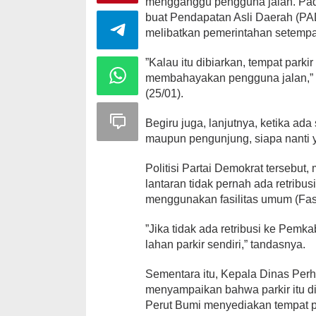
mengganggu pengguna jalan. Padaha
buat Pendapatan Asli Daerah (PAD
melibatkan pemerintahan setempa
”Kalau itu dibiarkan, tempat park
membahayakan pengguna jalan,” 
(25/01).
Begiru juga, lanjutnya, ketika ad
maupun pengunjung, siapa nanti 
Politisi Partai Demokrat tersebut,
lantaran tidak pernah ada retribus
menggunakan fasilitas umum (Fa
”Jika tidak ada retribusi ke Pemkab
lahan parkir sendiri,” tandasnya.
Sementara itu, Kepala Dinas Perhu
menyampaikan bahwa parkir itu dik
Perut Bumi menyediakan tempat park