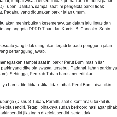
l, tempat wisata tersebut tidak pernah ada retribusi parkir
) Tuban. Bahkan, sampai saat ini pengelola parkir tidak
t. Padahal yang digunakan parkir jalan umum.
ir itu akan menimbulkan kesemerawutan dalam lalu lintas dan
tetang anggota DPRD Tiban dari Komisi B, Cancoko, Senin
a sesuatu yang tidak diinginkan terjadi kepada pengguna jalan
yang bertanggung jawab.
 menegaskan sampai saat ini parkir Perut Bumi masih liar
i parkir yang dikelola swasta tersebut. Padahal, lahan parkirny
sum). Sehingga, Pemkab Tuban harus menertibkan.
 ya harus ditertibkan. Jika tidak, pihak Perut Bumi bisa bikin
bunga (Dishub) Tuban, Paraith, saat dikonfirmasi terkait itu,
elola sendiri. Tetapi, pihaknya sudah berkoordinasi agar piha
ir sendiri jika ingin dikelola sendiri, serta tidak