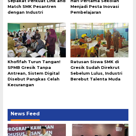
Sepakat Perkuat Link and
Hari Pertama Sekolah
Match SMK Pesantren
Menjadi Pesta Inovasi
dengan Industri
Pembelajaran
Khofifah Turun Tangan!
Ratusan Siswa SMK di
SPMB Gresik Tanpa
Gresik Sudah Direkrut
Antrean, Sistem Digital
Sebelum Lulus, Industri
Disebut Pangkas Celah
Berebut Talenta Muda
Kecurangan
News Feed