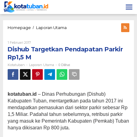
Lewati
ke
konten
Dishub
Homepage
Laporan Utama
/
Targetkan
Pendapatan
Oleh
1 Februari 2017
Parkir
Kotatuban
Dishub Targetkan Pendapatan Parkir
Rp1,5
M
Rp1,5 M
Kotatuban
Laporan Utama
-
-
0 Dilihat
kotatuban.id
– Dinas Perhubungan (Dishub)
Kabupaten Tuban, mentargetkan pada tahun 2017 ini
mendapatkan pemasukan dari sektor parkir sebesar Rp
1,5 Miliar. Padahal tahun sebelumnya, retribusi parkir
yang masuk ke Pemerintah Kabupaten (Pemkab) Tuban
hanya dikisaran Rp 800 juta.