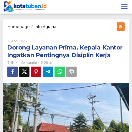
Lewati
ke
konten
Dorong
Homepage
Info Agraria
/
Layanan
Prima,
Oleh
10 April 2026
Kepala
THK
Dorong Layanan Prima, Kepala Kantor
Kantor
Ingatkan
Ingatkan Pentingnya Disiplin Kerja
Pentingnya
THK
Info Agraria
-
-
0 Dilihat
Disiplin
Kerja