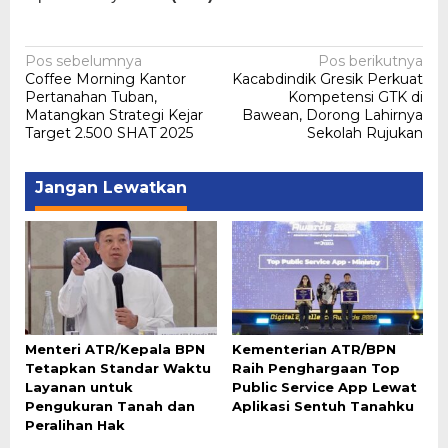
Navigasi
Pos sebelumnya
Pos berikutnya
Coffee Morning Kantor
Kacabdindik Gresik Perkuat
pos
Pertanahan Tuban,
Kompetensi GTK di
Matangkan Strategi Kejar
Bawean, Dorong Lahirnya
Target 2.500 SHAT 2025
Sekolah Rujukan
Jangan Lewatkan
Menteri ATR/Kepala BPN
Kementerian ATR/BPN
Tetapkan Standar Waktu
Raih Penghargaan Top
Layanan untuk
Public Service App Lewat
Pengukuran Tanah dan
Aplikasi Sentuh Tanahku
Peralihan Hak