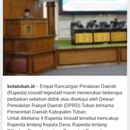
kotatuban.id
– Empat Rancangan Peraturan Daerah
(Rapeda) inisiatif legeslatif masih memerukan beberapa
perbaikan sebelum didok atau disetujui oleh Dewan
Perwakilan Rakyat Daerah (DPRD) Tuban bersama
Pemerintah Daerah Kabupaten Tuban.
Untuk diketahui 4 Raperda Inisiatif tersebut mencakup
Raperda tentang Kepala Desa, Raperda tentang