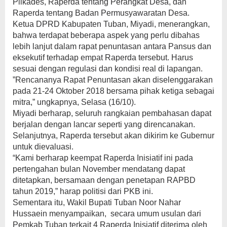
Pilkades, Raperda tentang Perangkat Desa, dan
Raperda tentang Badan Permusyawaratan Desa.
Ketua DPRD Kabupaten Tuban, Miyadi, menerangkan,
bahwa terdapat beberapa aspek yang perlu dibahas
lebih lanjut dalam rapat penuntasan antara Pansus dan
eksekutif terhadap empat Raperda tersebut. Harus
sesuai dengan regulasi dan kondisi real di lapangan.
”Rencananya Rapat Penuntasan akan diselenggarakan
pada 21-24 Oktober 2018 bersama pihak ketiga sebagai
mitra,” ungkapnya, Selasa (16/10).
Miyadi berharap, seluruh rangkaian pembahasan dapat
berjalan dengan lancar seperti yang direncanakan.
Selanjutnya, Raperda tersebut akan dikirim ke Gubernur
untuk dievaluasi.
“Kami berharap keempat Raperda Inisiatif ini pada
pertengahan bulan November mendatang dapat
ditetapkan, bersamaan dengan penetapan RAPBD
tahun 2019,” harap politisi dari PKB ini.
Sementara itu, Wakil Bupati Tuban Noor Nahar
Hussaein menyampaikan, secara umum usulan dari
Pemkab Tuban terkait 4 Raperda Inisiatif diterima oleh