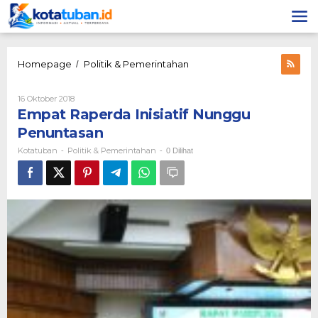
Lewati
ke
konten
Empat
Homepage
Politik & Pemerintahan
/
Raperda
Inisiatif
Oleh
16 Oktober 2018
Nunggu
Kotatuban
Empat Raperda Inisiatif Nunggu
Penuntasan
Penuntasan
Kotatuban
Politik & Pemerintahan
-
-
0 Dilihat