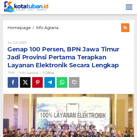
Lewati
ke
konten
Genap
Homepage
Info Agraria
/
100
Persen,
Oleh
24 Juli 2025
BPN
THK
Genap 100 Persen, BPN Jawa Timur
Jawa
Timur
Jadi Provinsi Pertama Terapkan
Jadi
Layanan Elektronik Secara Lengkap
Provinsi
Pertama
THK
Info Agraria
-
-
0 Dilihat
Terapkan
Layanan
Elektronik
Secara
Lengkap