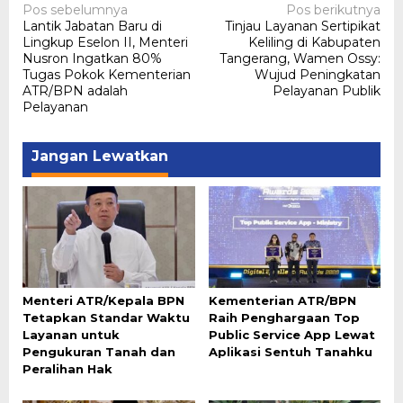
Navigasi
Pos sebelumnya
Pos berikutnya
Lantik Jabatan Baru di
Tinjau Layanan Sertipikat
pos
Lingkup Eselon II, Menteri
Keliling di Kabupaten
Nusron Ingatkan 80%
Tangerang, Wamen Ossy:
Tugas Pokok Kementerian
Wujud Peningkatan
ATR/BPN adalah
Pelayanan Publik
Pelayanan
Jangan Lewatkan
Menteri ATR/Kepala BPN
Kementerian ATR/BPN
Tetapkan Standar Waktu
Raih Penghargaan Top
Layanan untuk
Public Service App Lewat
Pengukuran Tanah dan
Aplikasi Sentuh Tanahku
Peralihan Hak