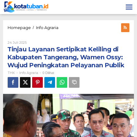
Lewati
ke
konten
Tinjau
Homepage
Info Agraria
/
Layanan
Sertipikat
Oleh
24 Juli 2025
Keliling
THK
Tinjau Layanan Sertipikat Keliling di
di
Kabupaten
Kabupaten Tangerang, Wamen Ossy:
Tangerang,
Wujud Peningkatan Pelayanan Publik
Wamen
Ossy:
THK
Info Agraria
-
-
0 Dilihat
Wujud
Peningkatan
Pelayanan
Publik