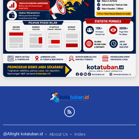
@Allright kotatuban.id
About Us
Index