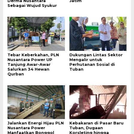
Derma Nusantara
Jatim
Sebagai Wujud Syukur
Tebar Keberkahan, PLN
Dukungan Lintas Sektor
Nusantara Power UP
Mengalir untuk
Tanjung Awar-Awar
Perhutanan Sosial di
Salurkan 34 Hewan
Tuban
Qurban
Jalankan Energi Hijau PLN
Kebakaran di Pasar Baru
Nusantara Power
Tuban, Dugaan
Manfaatkan Bonggol
Korsleting hingga