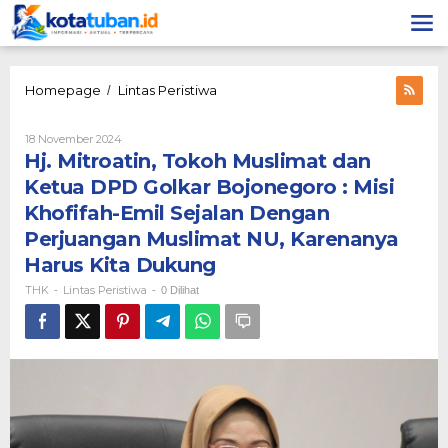
Lewati
ke
konten
Hj.
Homepage
Lintas Peristiwa
/
Mitroatin,
Tokoh
Oleh
18 November 2024
Muslimat
THK
Hj. Mitroatin, Tokoh Muslimat dan
dan
Ketua
Ketua DPD Golkar Bojonegoro : Misi
DPD
Khofifah-Emil Sejalan Dengan
Golkar
Bojonegoro
Perjuangan Muslimat NU, Karenanya
:
Harus Kita Dukung
Misi
Khofifah-
THK
Lintas Peristiwa
-
-
0 Dilihat
Emil
Sejalan
Dengan
Perjuangan
Muslimat
NU,
Karenanya
Harus