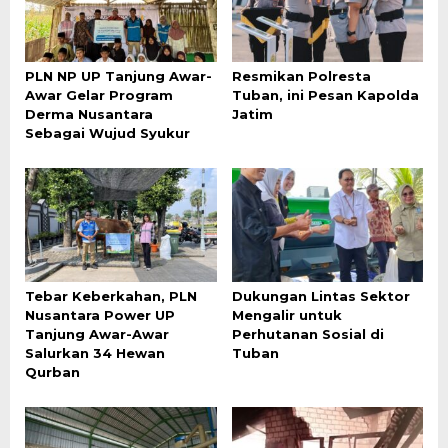
PLN NP UP Tanjung Awar-
Resmikan Polresta
Awar Gelar Program
Tuban, ini Pesan Kapolda
Derma Nusantara
Jatim
Sebagai Wujud Syukur
Tebar Keberkahan, PLN
Dukungan Lintas Sektor
Nusantara Power UP
Mengalir untuk
Tanjung Awar-Awar
Perhutanan Sosial di
Salurkan 34 Hewan
Tuban
Qurban