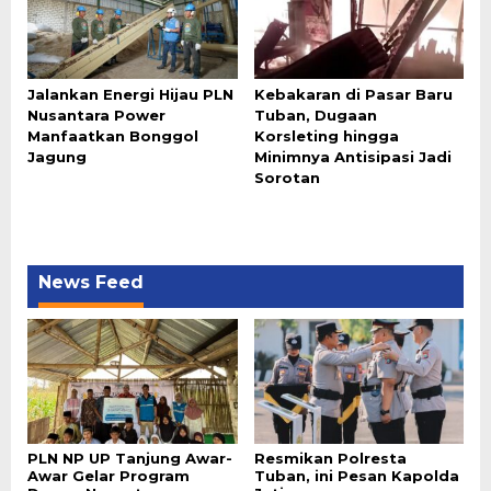
Jalankan Energi Hijau PLN
Kebakaran di Pasar Baru
Nusantara Power
Tuban, Dugaan
Manfaatkan Bonggol
Korsleting hingga
Jagung
Minimnya Antisipasi Jadi
Sorotan
News Feed
PLN NP UP Tanjung Awar-
Resmikan Polresta
Awar Gelar Program
Tuban, ini Pesan Kapolda