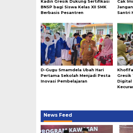
Kadin Gresik Dukung Sertifikasi
Cak Im
BNSP bagi Siswa Kelas XII SMK
Jangan
Berbasis Pesantren
Santri 
D-Gugu Smamdela Ubah Hari
Khofif
Pertama Sekolah Menjadi Pesta
Gresik
Inovasi Pembelajaran
Digita
Kecura
News Feed