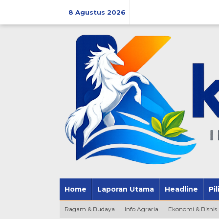
Lewati
ke
8 Agustus 2026
konten
Home
Laporan Utama
Headline
Pi
Ragam & Budaya
Info Agraria
Ekonomi & Bisnis