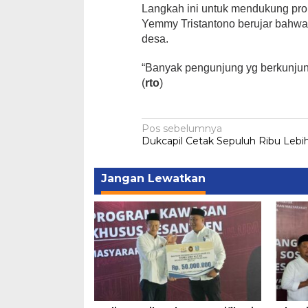
Langkah ini untuk mendukung pro
Yemmy Tristantono berujar bahw
desa.
“Banyak pengunjung yg berkunjun
(
rto
)
Navigasi
Pos sebelumnya
Dukcapil Cetak Sepuluh Ribu Lebi
pos
Jangan Lewatkan