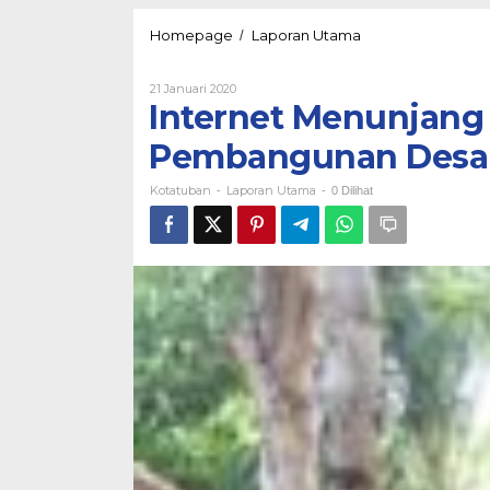
Internet
Homepage
Laporan Utama
/
Menunjang
Pelayanan
Oleh
21 Januari 2020
dan
Kotatuban
Internet Menunjang
Pembangunan
Desa
Pembangunan Desa
Kotatuban
Laporan Utama
-
-
0 Dilihat