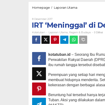
IRT
Homepage
Laporan Utama
/
'Meninggal'
di
Oleh
8 Desember 2017
Depan
Kotatuban
IRT ‘Meninggal’ di
Gedung
Dewan
Kotatuban
Laporan Utama
Ragam & Budaya
-
,
-
0 Dilihat
kotatuban.id
– Seorang Ibu Ruma
Perwakilan Rakyat Daerah (DPRD)
ibu rumah tangga tersebut diseba
Perempuan yang setiap hari meng
membuat hidupnya menderita. Set
kekerasan dengan berbagai alasa
Beruntung hal tersebut hanya ter
Tuban. Aksi yang dilakukan dala